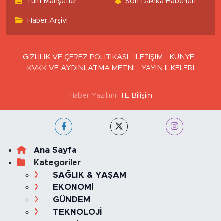
Tüm Manşetler
Son Dakika Haberleri
Haber Arşivi
GİZLİLİK VE ÇEREZ POLİTİKASI
İLETİŞİM
KÜNYE
KVKK VE AYDINLATMA METNİ
YAYIN İLKELERİ
Haber Yazılımı:
TE Bilişim
Ana Sayfa
Kategoriler
SAĞLIK & YAŞAM
EKONOMİ
GÜNDEM
TEKNOLOJİ