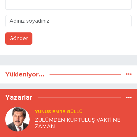
Gönder
Yükleniyor...
Yazarlar
YUNUS EMRE GÜLLÜ
ZULÜMDEN KURTULUŞ VAKTİ NE
ZAMAN