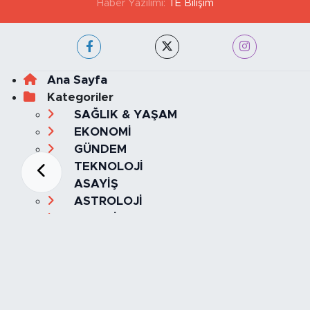
Haber Yazılımı:
TE Bilişim
Ana Sayfa
Kategoriler
SAĞLIK & YAŞAM
EKONOMİ
GÜNDEM
TEKNOLOJİ
ASAYİŞ
ASTROLOJİ
BELEDİYE
BİLİM
ÇEVRE
DİN
DÜNYA
EĞİTİM