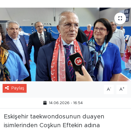
Paylaş
-
+
A
A
14.06.2026 - 16:54
Eskişehir taekwondosunun duayen
isimlerinden Coşkun Eftekin adına