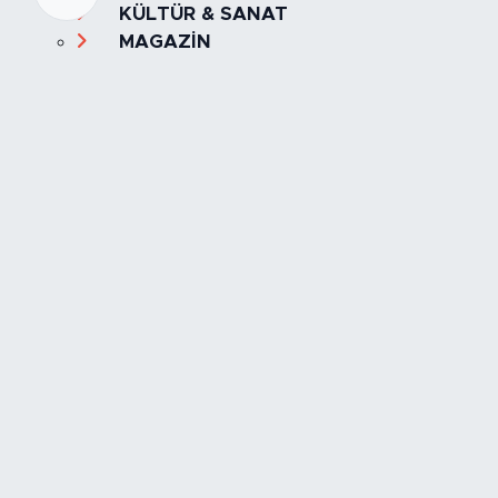
KÜLTÜR & SANAT
MAGAZİN
MANŞET
OLAY
SPOR
TÜRKİYE
Foto Galeri
Video
Yazarlar
Röportaj
Biyografi
Anketler
Künye
İletişim
Servisler
İstanbul Nöbetçi Eczaneler
İstanbul Hava Durumu
İstanbul Trafik Yoğunluk Haritası