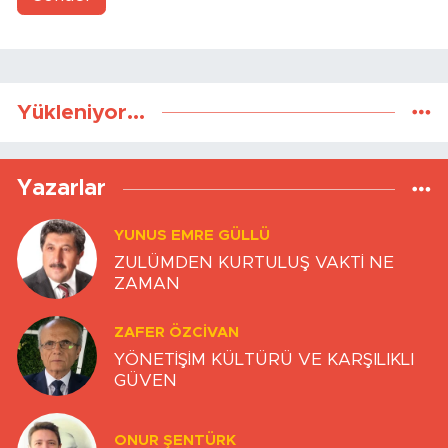
Yükleniyor...
Yazarlar
YUNUS EMRE GÜLLÜ
ZULÜMDEN KURTULUŞ VAKTİ NE
ZAMAN
ZAFER ÖZCIVAN
YÖNETİŞİM KÜLTÜRÜ VE KARŞILIKLI
GÜVEN
ONUR ŞENTÜRK