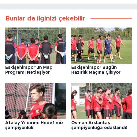
Bunlar da ilginizi çekebilir
Eskişehirspor'un Maç
Eskişehirspor Bugün
Programı Netleşiyor
Hazırlık Maçına Çıkıyor
Atalay Yıldırım: Hedefimiz
Osman Arslantaş
şampiyonluk!
şampiyonluğa odaklandı!