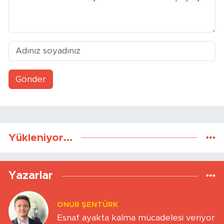
Gönder
Yükleniyor...
Yazarlar
ONUR ŞENTÜRK
Esnaf ayakta kalma mücadelesi veriyor