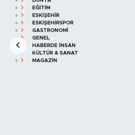
DÜNYA
EĞİTİM
ESKİŞEHİR
ESKİŞEHİRSPOR
GASTRONOMİ
GENEL
HABERDE İNSAN
KÜLTÜR & SANAT
MAGAZİN
MANŞET
OLAY
SPOR
TÜRKİYE
Foto Galeri
Video
Yazarlar
Röportaj
Biyografi