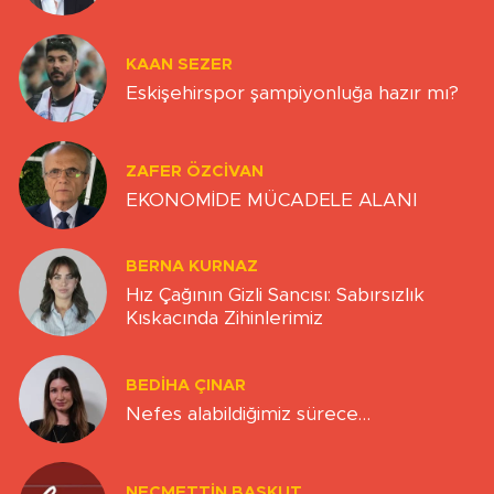
KAAN SEZER
Eskişehirspor şampiyonluğa hazır mı?
ZAFER ÖZCIVAN
EKONOMİDE MÜCADELE ALANI
BERNA KURNAZ
Hız Çağının Gizli Sancısı: Sabırsızlık
Kıskacında Zihinlerimiz
BEDIHA ÇINAR
Nefes alabildiğimiz sürece…
NECMETTIN BAŞKUT