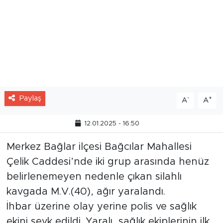
Paylaş
-
+
A
A
12.01.2025 - 16:50
Merkez Bağlar ilçesi Bağcılar Mahallesi
Çelik Caddesi’nde iki grup arasında henüz
belirlenemeyen nedenle çıkan silahlı
kavgada M.V.(40), ağır yaralandı.
İhbar üzerine olay yerine polis ve sağlık
ekini sevk edildi. Yaralı, sağlık ekiplerinin ilk