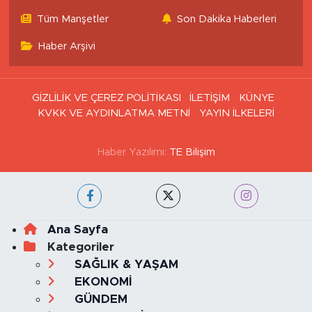
İstanbul Trafik Yoğunluk
Puan Durumu ve Fikstür
Haritası
Tüm Manşetler
Son Dakika Haberleri
Haber Arşivi
GİZLİLİK VE ÇEREZ POLİTİKASI
İLETİŞİM
KÜNYE
KVKK VE AYDINLATMA METNİ
YAYIN İLKELERİ
Haber Yazılımı:
TE Bilişim
Ana Sayfa
Kategoriler
SAĞLIK & YAŞAM
EKONOMİ