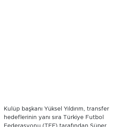
"10+4 Yerine Keşke 12+4 Olsa,
İdeal Rakam 16 Yabancı"
Kulüp başkanı Yüksel Yıldırım, transfer
hedeflerinin yanı sıra Türkiye Futbol