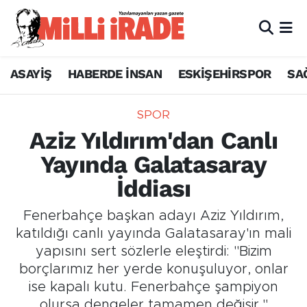
ASAYİŞ
HABERDE İNSAN
ESKİŞEHİRSPOR
SA
SPOR
Aziz Yıldırım'dan Canlı
Yayında Galatasaray
İddiası
Fenerbahçe başkan adayı Aziz Yıldırım,
katıldığı canlı yayında Galatasaray'ın mali
yapısını sert sözlerle eleştirdi: "Bizim
borçlarımız her yerde konuşuluyor, onlar
ise kapalı kutu. Fenerbahçe şampiyon
olursa dengeler tamamen değişir."