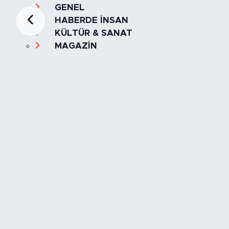
GENEL
HABERDE İNSAN
KÜLTÜR & SANAT
MAGAZİN
MANŞET
OLAY
SPOR
TÜRKİYE
Foto Galeri
Video
Yazarlar
Röportaj
Biyografi
Anketler
Künye
İletişim
Servisler
İstanbul Nöbetçi Eczaneler