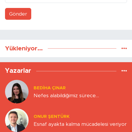
Gönder
Yükleniyor...
Yazarlar
BEDIHA ÇINAR
Nefes alabildiğimiz sürece…
ONUR ŞENTÜRK
Esnaf ayakta kalma mücadelesi veriyor