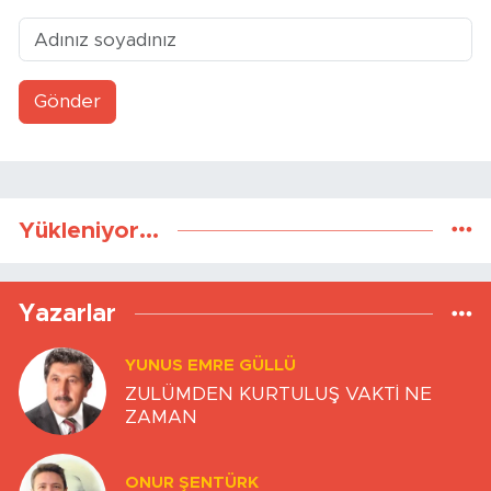
Gönder
Yükleniyor...
Yazarlar
YUNUS EMRE GÜLLÜ
ZULÜMDEN KURTULUŞ VAKTİ NE
ZAMAN
ONUR ŞENTÜRK