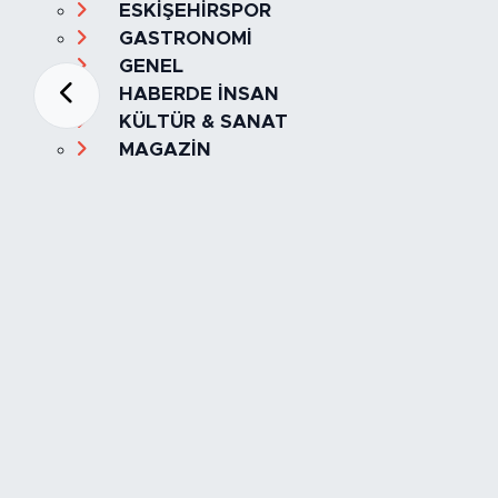
ESKİŞEHİRSPOR
GASTRONOMİ
GENEL
HABERDE İNSAN
KÜLTÜR & SANAT
MAGAZİN
MANŞET
OLAY
SPOR
TÜRKİYE
Foto Galeri
Video
Yazarlar
Röportaj
Biyografi
Anketler
Künye
İletişim