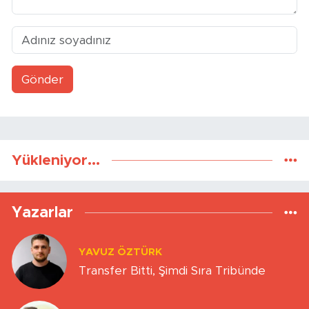
Gönder
Yükleniyor...
Yazarlar
YAVUZ ÖZTÜRK
Transfer Bitti, Şimdi Sıra Tribünde