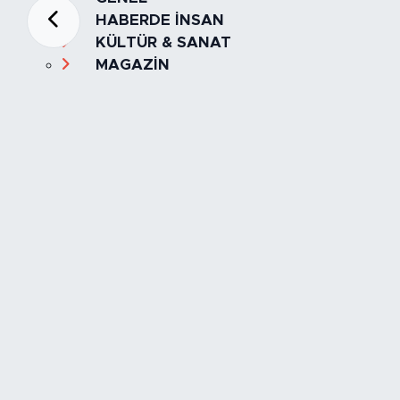
HABERDE İNSAN
KÜLTÜR & SANAT
MAGAZİN
MANŞET
OLAY
SPOR
TÜRKİYE
Foto Galeri
Video
Yazarlar
Röportaj
Biyografi
Anketler
Künye
İletişim
Servisler
İstanbul Nöbetçi Eczaneler
İstanbul Hava Durumu