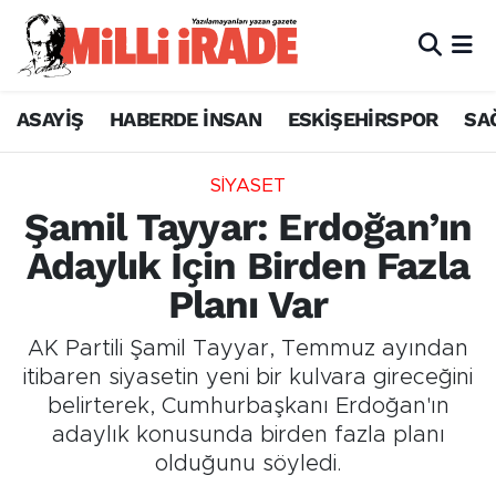
ASAYİŞ
HABERDE İNSAN
ESKİŞEHİRSPOR
SA
SİYASET
Şamil Tayyar: Erdoğan’ın
Adaylık İçin Birden Fazla
Planı Var
AK Partili Şamil Tayyar, Temmuz ayından
itibaren siyasetin yeni bir kulvara gireceğini
belirterek, Cumhurbaşkanı Erdoğan'ın
adaylık konusunda birden fazla planı
olduğunu söyledi.