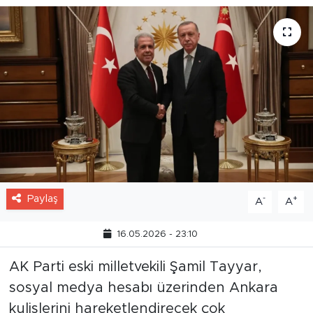
Paylaş
-
+
A
A
16.05.2026 - 23:10
AK Parti eski milletvekili Şamil Tayyar,
sosyal medya hesabı üzerinden Ankara
kulislerini hareketlendirecek çok