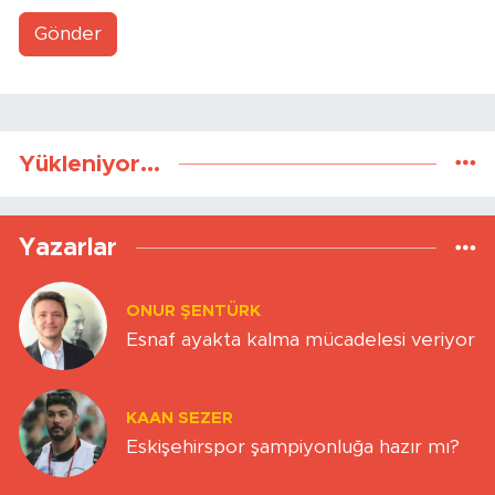
Gönder
Yükleniyor...
Yazarlar
ONUR ŞENTÜRK
Esnaf ayakta kalma mücadelesi veriyor
KAAN SEZER
Eskişehirspor şampiyonluğa hazır mı?