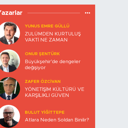
Yazarlar
YUNUS EMRE GÜLLÜ
ZULÜMDEN KURTULUŞ
VAKTİ NE ZAMAN
ONUR ŞENTÜRK
Büyükşehir’de dengeler
değişiyor
ZAFER ÖZCIVAN
YÖNETİŞİM KÜLTÜRÜ VE
KARŞILIKLI GÜVEN
BULUT YİĞİTTEPE
Atlara Neden Soldan Binilir?