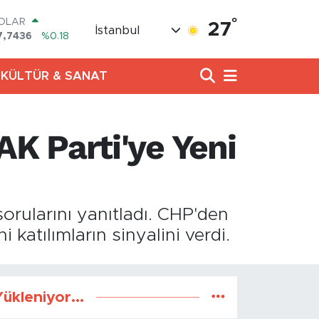
°
OLAR
27
İstanbul
7,7436
%0.18
URO
5,2510
%0.32
KÜLTÜR & SANAT
TERLİN
4,4811
%0.38
RAM ALTIN
660.55
%0.03
K Parti'ye Yeni
İST100
3.779
%-14
ITCOIN
4.959,79
%1.11
rularını yanıtladı. CHP'den
katılımların sinyalini verdi.
ükleniyor...