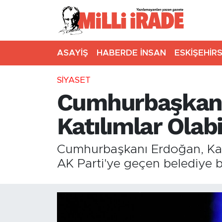
ASAYİŞ
HABERDE İNSAN
ESKİŞEHİR
SİYASET
Cumhurbaşkanı 
Katılımlar Olabi
Cumhurbaşkanı Erdoğan, Kaza
AK Parti'ye geçen belediye ba