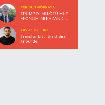
FERIDUN GÖKKAYA
TRUMP İYİ Mİ KÖTÜ MÜ?
EKONOMİ Mİ KAZANDI,
DÜNYA MI KAYBETTİ?
YAVUZ ÖZTÜRK
Transfer Bitti, Şimdi Sıra
Tribünde