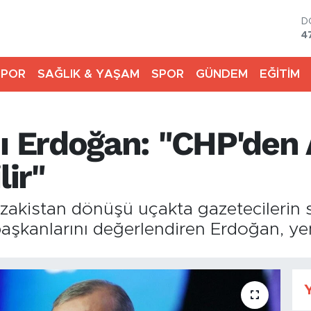
D
4
E
5
SPOR
SAĞLIK & YAŞAM
SPOR
GÜNDEM
EĞİTİM
S
6
G
6
Erdoğan: "CHP'den A
B
1
B
lir"
6
kistan dönüşü uçakta gazetecilerin so
şkanlarını değerlendiren Erdoğan, yeni 
Y