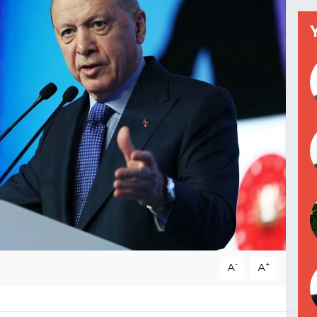
-
+
A
A