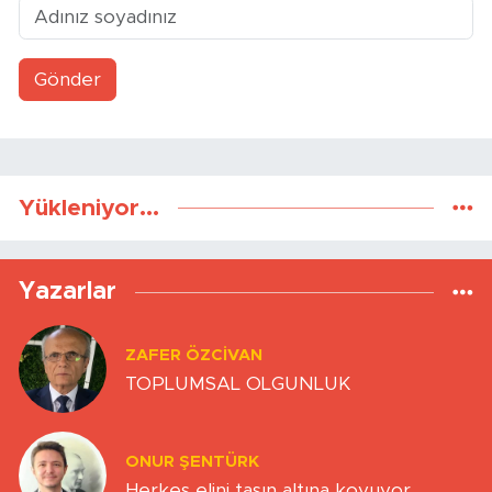
Gönder
Yükleniyor...
Yazarlar
ZAFER ÖZCIVAN
TOPLUMSAL OLGUNLUK
ONUR ŞENTÜRK
Herkes elini taşın altına koyuyor