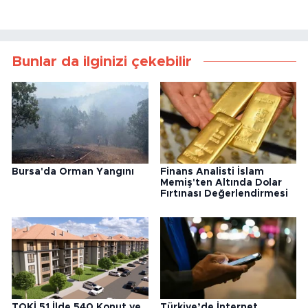
Bunlar da ilginizi çekebilir
Bursa'da Orman Yangını
Finans Analisti İslam
Memiş'ten Altında Dolar
Fırtınası Değerlendirmesi
TOKİ 51 İlde 540 Konut ve
Türkiye’de İnternet