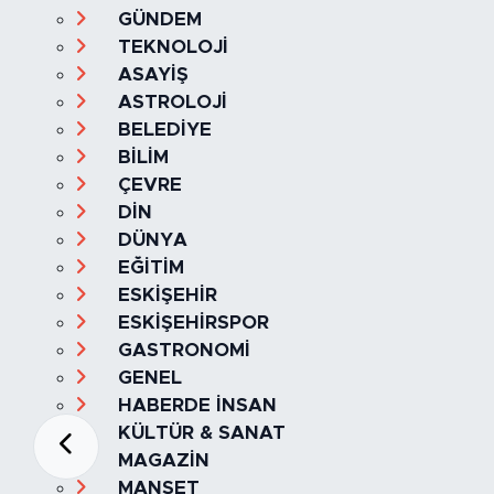
SAĞLIK & YAŞAM
EKONOMİ
GÜNDEM
TEKNOLOJİ
ASAYİŞ
ASTROLOJİ
BELEDİYE
BİLİM
ÇEVRE
DİN
DÜNYA
EĞİTİM
ESKİŞEHİR
ESKİŞEHİRSPOR
GASTRONOMİ
GENEL
HABERDE İNSAN
KÜLTÜR & SANAT