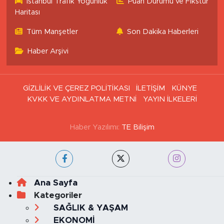
İstanbul Trafik Yoğunluk
Puan Durumu ve Fikstür
Haritası
Tüm Manşetler
Son Dakika Haberleri
Haber Arşivi
GİZLİLİK VE ÇEREZ POLİTİKASI
İLETİŞİM
KÜNYE
KVKK VE AYDINLATMA METNİ
YAYIN İLKELERİ
Haber Yazılımı:
TE Bilişim
Ana Sayfa
Kategoriler