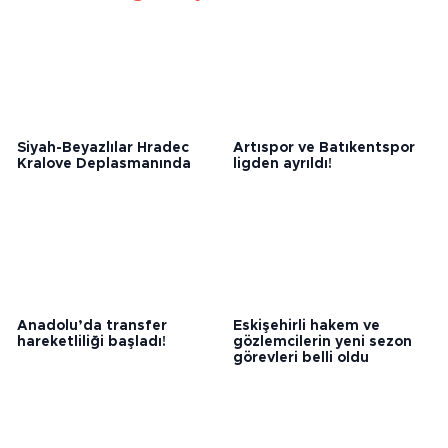
Bunlar da ilginizi çekebilir
Siyah-Beyazlılar Hradec
Artıspor ve Batıkentspor
Kralove Deplasmanında
ligden ayrıldı!
Anadolu’da transfer
Eskişehirli hakem ve
hareketliliği başladı!
gözlemcilerin yeni sezon
görevleri belli oldu