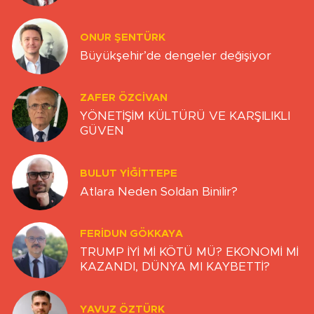
ONUR ŞENTÜRK
Büyükşehir’de dengeler değişiyor
ZAFER ÖZCIVAN
YÖNETİŞİM KÜLTÜRÜ VE KARŞILIKLI
GÜVEN
BULUT YİĞİTTEPE
Atlara Neden Soldan Binilir?
FERIDUN GÖKKAYA
TRUMP İYİ Mİ KÖTÜ MÜ? EKONOMİ Mİ
KAZANDI, DÜNYA MI KAYBETTİ?
YAVUZ ÖZTÜRK