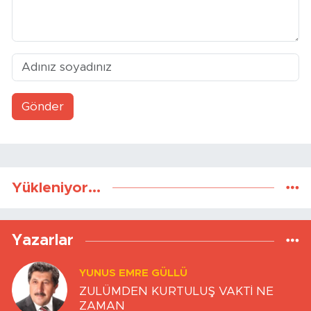
Gönder
Yükleniyor...
Yazarlar
YUNUS EMRE GÜLLÜ
ZULÜMDEN KURTULUŞ VAKTİ NE
ZAMAN