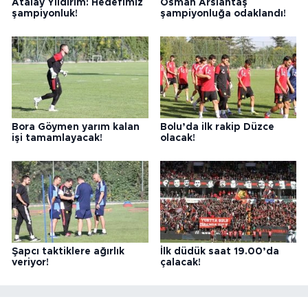
Atalay Yıldırım: Hedefimiz
Osman Arslantaş
şampiyonluk!
şampiyonluğa odaklandı!
Bora Göymen yarım kalan
Bolu’da ilk rakip Düzce
işi tamamlayacak!
olacak!
Şapcı taktiklere ağırlık
İlk düdük saat 19.00’da
veriyor!
çalacak!