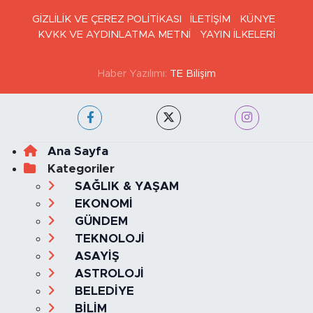
GİZLİLİK VE ÇEREZ POLİTİKASI
İLETİŞİM
KÜNYE
KVKK VE AYDINLATMA METNİ
YAYIN İLKELERİ
Haber Yazılımı:
TE Bilişim
Ana Sayfa
Kategoriler
SAĞLIK & YAŞAM
EKONOMİ
GÜNDEM
TEKNOLOJİ
ASAYİŞ
ASTROLOJİ
BELEDİYE
BİLİM