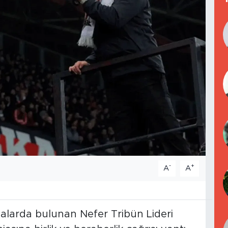
-
+
A
A
alarda bulunan Nefer Tribün Lideri