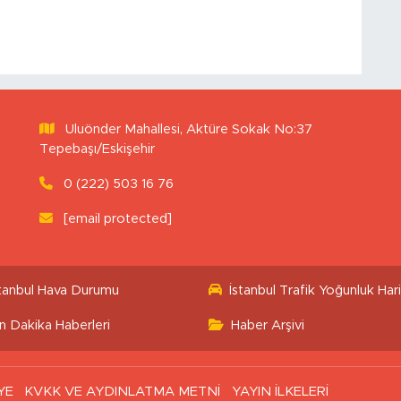
Uluönder Mahallesi, Aktüre Sokak No:37
Tepebaşı/Eskişehir
0 (222) 503 16 76
[email protected]
stanbul Hava Durumu
İstanbul Trafik Yoğunluk Hari
n Dakika Haberleri
Haber Arşivi
YE
KVKK VE AYDINLATMA METNİ
YAYIN İLKELERİ