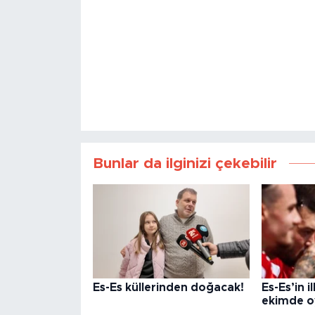
Bunlar da ilginizi çekebilir
Es-Es küllerinden doğacak!
Es-Es’in 
ekimde o