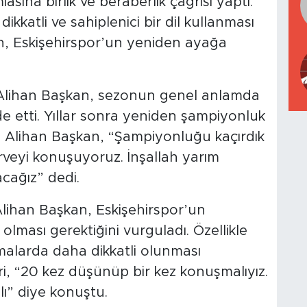
sına birlik ve beraberlik çağrısı yaptı.
kkatli ve sahiplenici bir dil kullanması
an, Eskişehirspor’un yeniden ayağa
 Alihan Başkan, sezonun genel anlamda
de etti. Yıllar sonra yeniden şampiyonluk
 Alihan Başkan, “Şampiyonluğu kaçırdık
rveyi konuşuyoruz. İnşallah yarım
cağız” dedi.
lihan Başkan, Eskişehirspor’un
olması gerektiğini vurguladı. Özellikle
malarda daha dikkatli olunması
eri, “20 kez düşünüp bir kez konuşmalıyız.
alı” diye konuştu.