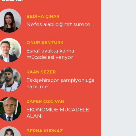
BEDIHA ÇINAR
Nefes alabildiğimiz sürece…
ONUR ŞENTÜRK
Esnaf ayakta kalma
mücadelesi veriyor
KAAN SEZER
Eskişehirspor şampiyonluğa
hazır mı?
ZAFER ÖZCIVAN
EKONOMİDE MÜCADELE
ALANI
BERNA KURNAZ