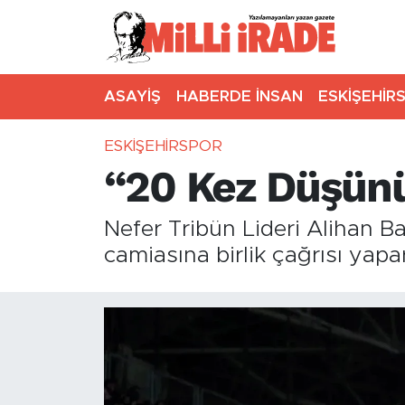
ASAYİŞ
HABERDE İNSAN
ESKİŞEHİR
ESKİŞEHİRSPOR
“20 Kez Düşünü
Nefer Tribün Lideri Alihan B
camiasına birlik çağrısı yap