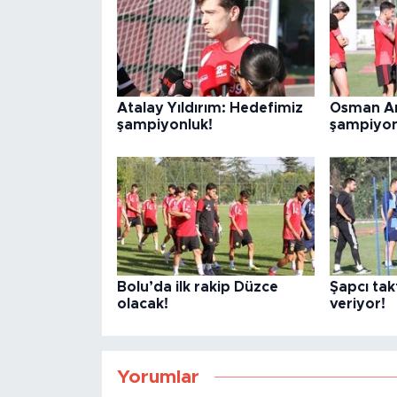
Atalay Yıldırım: Hedefimiz
Osman Ar
şampiyonluk!
şampiyon
Bolu’da ilk rakip Düzce
Şapcı takt
olacak!
veriyor!
Yorumlar