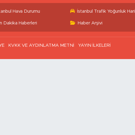
stanbul Hava Durumu
İstanbul Trafik Yoğunluk Hari
n Dakika Haberleri
Haber Arşivi
YE
KVKK VE AYDINLATMA METNİ
YAYIN İLKELERİ