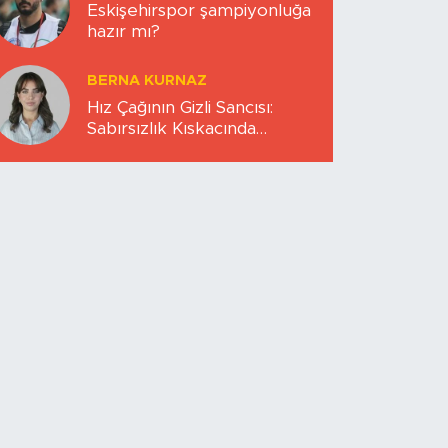
Eskişehirspor şampiyonluğa
hazır mı?
BERNA KURNAZ
Hız Çağının Gizli Sancısı:
Sabırsızlık Kıskacında
Zihinlerimiz