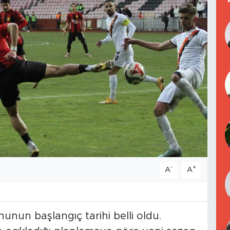
-
+
A
A
unun başlangıç tarihi belli oldu.