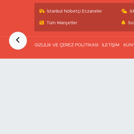
İstanbul Nöbetçi Eczaneler
İ
Tüm Manşetler
So
GİZLİLİK VE ÇEREZ POLİTİKASI
İLETİŞİM
KÜN
Ana Sayfa
Kategoriler
SAĞLIK & YAŞAM
EKONOMİ
GÜNDEM
TEKNOLOJİ
ASAYİŞ