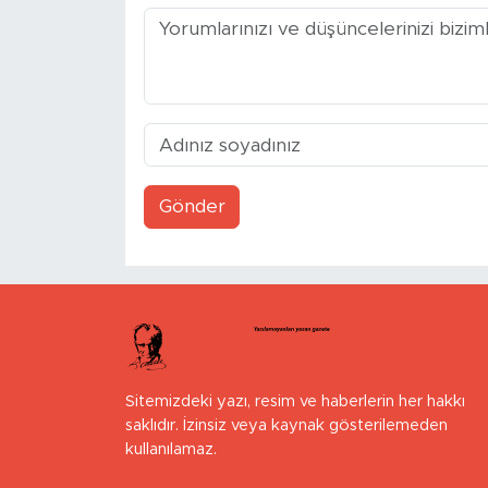
Gönder
Sitemizdeki yazı, resim ve haberlerin her hakkı
saklıdır. İzinsiz veya kaynak gösterilemeden
kullanılamaz.