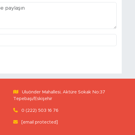
Uluönder Mahallesi, Aktüre Sokak No:37
Tepebaşı/Eskişehir
0 (222) 503 16 76
[email protected]