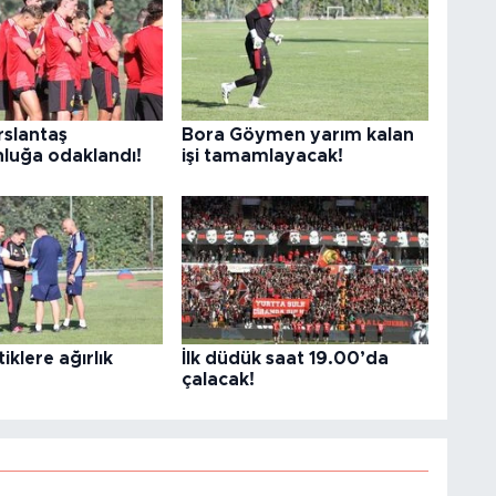
slantaş
Bora Göymen yarım kalan
luğa odaklandı!
işi tamamlayacak!
iklere ağırlık
İlk düdük saat 19.00’da
çalacak!