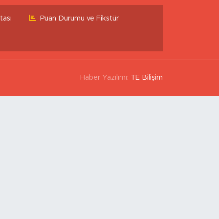
tası
Puan Durumu ve Fikstür
Haber Yazılımı:
TE Bilişim