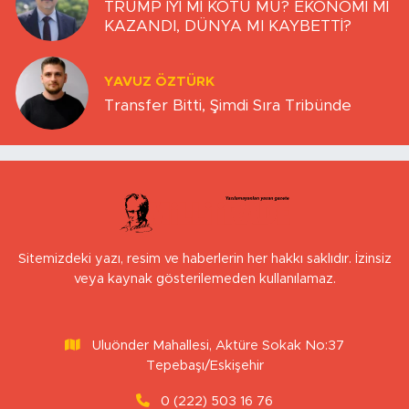
TRUMP İYİ Mİ KÖTÜ MÜ? EKONOMİ Mİ
KAZANDI, DÜNYA MI KAYBETTİ?
YAVUZ ÖZTÜRK
Transfer Bitti, Şimdi Sıra Tribünde
Sitemizdeki yazı, resim ve haberlerin her hakkı saklıdır. İzinsiz
veya kaynak gösterilemeden kullanılamaz.
Uluönder Mahallesi, Aktüre Sokak No:37
Tepebaşı/Eskişehir
0 (222) 503 16 76