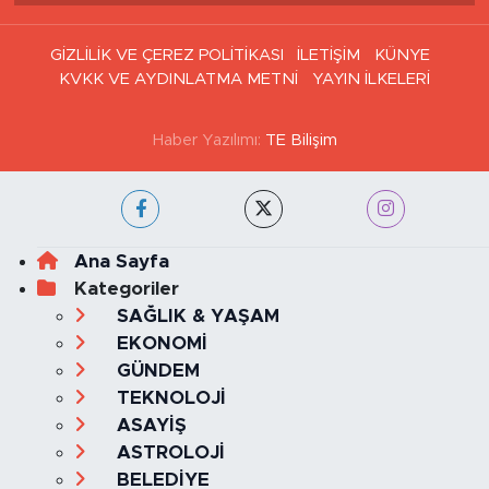
GİZLİLİK VE ÇEREZ POLİTİKASI
İLETİŞİM
KÜNYE
KVKK VE AYDINLATMA METNİ
YAYIN İLKELERİ
Haber Yazılımı:
TE Bilişim
Ana Sayfa
Kategoriler
SAĞLIK & YAŞAM
EKONOMİ
GÜNDEM
TEKNOLOJİ
ASAYİŞ
ASTROLOJİ
BELEDİYE