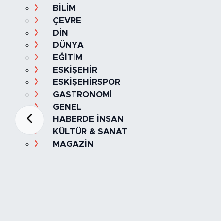
BİLİM
ÇEVRE
DİN
DÜNYA
EĞİTİM
ESKİŞEHİR
ESKİŞEHİRSPOR
GASTRONOMİ
GENEL
HABERDE İNSAN
KÜLTÜR & SANAT
MAGAZİN
MANŞET
OLAY
SPOR
TÜRKİYE
Foto Galeri
Video