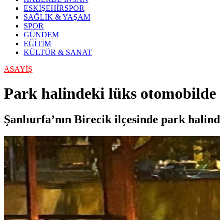
ESKİŞEHİRSPOR
SAĞLIK & YAŞAM
SPOR
GÜNDEM
EĞİTİM
KÜLTÜR & SANAT
ASAYİŞ
Park halindeki lüks otomobilde
Şanlıurfa’nın Birecik ilçesinde park halind