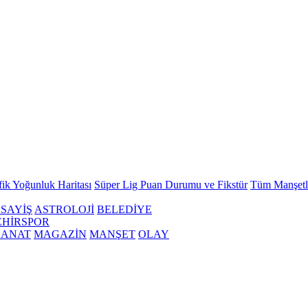
fik Yoğunluk Haritası
Süper Lig Puan Durumu ve Fikstür
Tüm Manşetl
SAYİŞ
ASTROLOJİ
BELEDİYE
EHİRSPOR
SANAT
MAGAZİN
MANŞET
OLAY