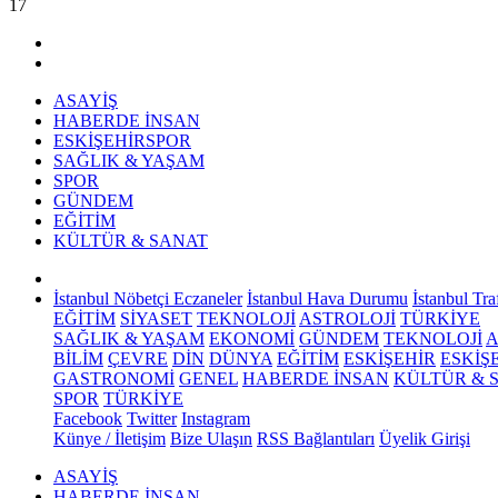
17
ASAYİŞ
HABERDE İNSAN
ESKİŞEHİRSPOR
SAĞLIK & YAŞAM
SPOR
GÜNDEM
EĞİTİM
KÜLTÜR & SANAT
İstanbul Nöbetçi Eczaneler
İstanbul Hava Durumu
İstanbul Tra
EĞİTİM
SİYASET
TEKNOLOJİ
ASTROLOJİ
TÜRKİYE
SAĞLIK & YAŞAM
EKONOMİ
GÜNDEM
TEKNOLOJİ
A
BİLİM
ÇEVRE
DİN
DÜNYA
EĞİTİM
ESKİŞEHİR
ESKİŞ
GASTRONOMİ
GENEL
HABERDE İNSAN
KÜLTÜR & 
SPOR
TÜRKİYE
Facebook
Twitter
Instagram
Künye / İletişim
Bize Ulaşın
RSS Bağlantıları
Üyelik Girişi
ASAYİŞ
HABERDE İNSAN