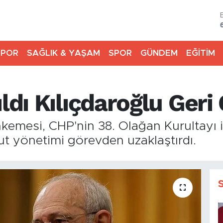
SPOR
SAĞLIK & YAŞAM
SPOR
GÜNDEM
EĞİTİM
ldı Kılıçdaroğlu Geri 
mesi, CHP'nin 38. Olağan Kurultayı için
 yönetimi görevden uzaklaştırdı.
Y