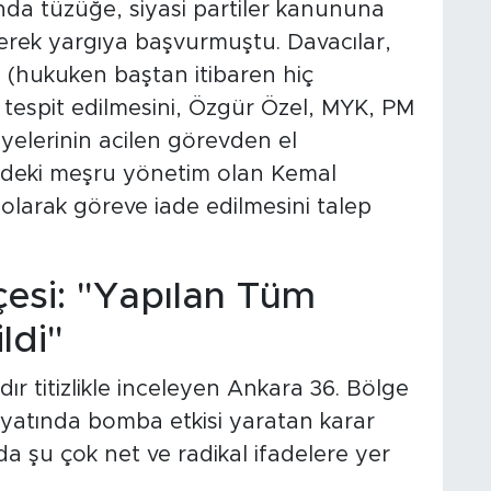
nda tüzüğe, siyasi partiler kanununa
erek yargıya başvurmuştu. Davacılar,
" (hukuken baştan itibaren hiç
tespit edilmesini, Özgür Özel, MYK, PM
yelerinin acilen görevden el
indeki meşru yönetim olan Kemal
 olarak göreve iade edilmesini talep
si: "Yapılan Tüm
i"
dır titizlikle inceleyen Ankara 36. Bölge
ayatında bomba etkisi yaratan karar
a şu çok net ve radikal ifadelere yer