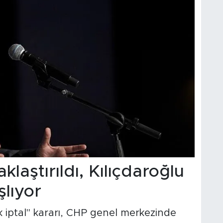
ştırıldı, Kılıçdaroğlu
ıyor
k iptal" kararı, CHP genel merkezinde