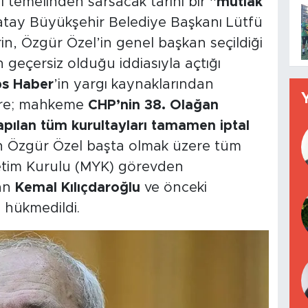
nı temelinden sarsacak tarihi bir
"mutlak
Hatay Büyükşehir Belediye Başkanı Lütfü
in, Özgür Özel’in genel başkan seçildiği
 geçersiz olduğu iddiasıyla açtığı
ps Haber
’in yargı kaynaklarından
göre; mahkeme
CHP’nin 38. Olağan
yapılan tüm kurultayları tamamen iptal
an Özgür Özel başta olmak üzere tüm
netim Kurulu (MYK) görevden
kan
Kemal Kılıçdaroğlu
ve önceki
 hükmedildi.