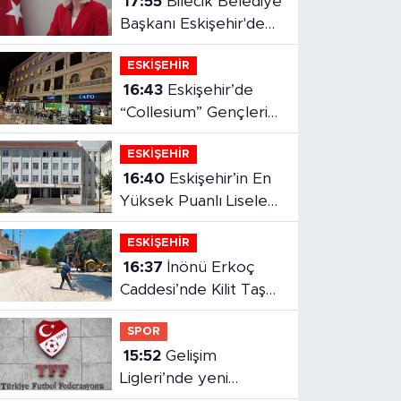
ONUR ŞENTÜRK
Herkes elini taşın altına
koyuyor
ZAFER ÖZCIVAN
TOPLUMSAL OLGUNLUK
YAVUZ ÖZTÜRK
Transfer Bitti, Şimdi Sıra
Tribünde
KAAN SEZER
Eskişehirspor şampiyonluğa
hazır mı?
BERNA KURNAZ