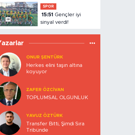
Hız Çağının Gizli Sancısı:
Sabırsızlık Kıskacında
Zihinlerimiz
BEDIHA ÇINAR
Nefes alabildiğimiz sürece…