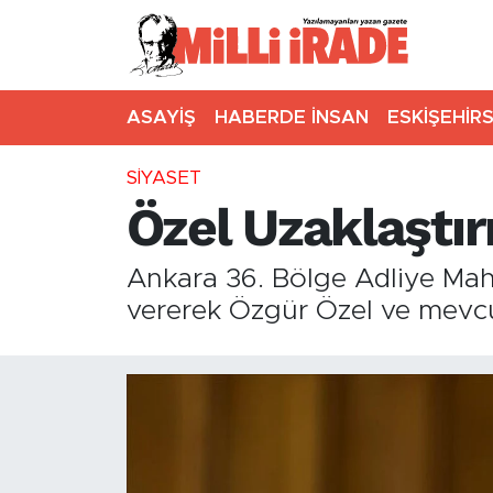
ASAYİŞ
HABERDE İNSAN
ESKİŞEHİR
SİYASET
Özel Uzaklaştırı
Ankara 36. Bölge Adliye Mahke
vererek Özgür Özel ve mevcut