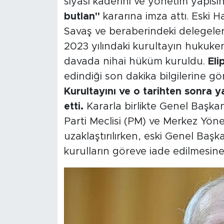
siyasi kaderini ve yönetim yapısı
butlan"
kararına imza attı. Eski 
Savaş ve beraberindeki delegeler
2023 yılındaki kurultayın hukuken
davada nihai hüküm kuruldu.
Eli
edindiği son dakika bilgilerine 
Kurultayını ve o tarihten sonra 
etti.
Kararla birlikte Genel Başk
Parti Meclisi (PM) ve Merkez Yö
uzaklaştırılırken, eski Genel Baş
kurulların göreve iade edilmesine