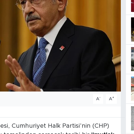
-
+
A
A
si, Cumhuriyet Halk Partisi’nin (CHP)