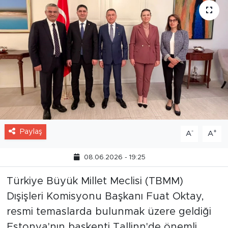
Paylaş
-
+
A
A
08.06.2026 - 19:25
Türkiye Büyük Millet Meclisi (TBMM)
Dışişleri Komisyonu Başkanı Fuat Oktay,
resmi temaslarda bulunmak üzere geldiği
Estonya'nın başkenti Tallinn'de önemli