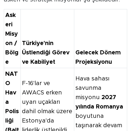
Ask
eri
Misy
on /
Türkiye'nin
Bölg
Üstlendiği Görev
Gelecek Dönem
e
ve Kabiliyet
Projeksiyonu
NAT
Hava sahası
O
F-16'lar ve
savunma
Hav
AWACS erken
misyonu
2027
a
uyarı uçakları
yılında Romanya
Polis
dahil olmak üzere
boyutuna
liği
Estonya'da
taşınarak devam
(Balt
liderlik üstlenildi.