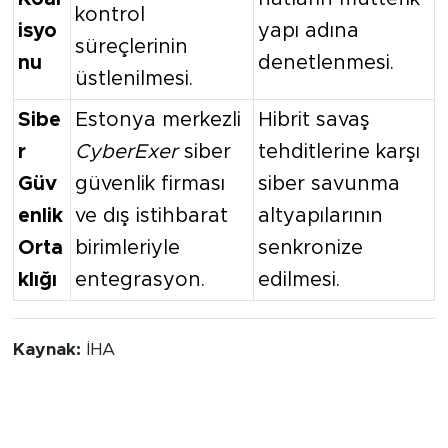
kontrol
isyo
yapı adına
süreçlerinin
nu
denetlenmesi.
üstlenilmesi.
Sibe
Estonya merkezli
Hibrit savaş
r
CyberExer
siber
tehditlerine karşı
Güv
güvenlik firması
siber savunma
enlik
ve dış istihbarat
altyapılarının
Orta
birimleriyle
senkronize
klığı
entegrasyon.
edilmesi.
Kaynak:
İHA