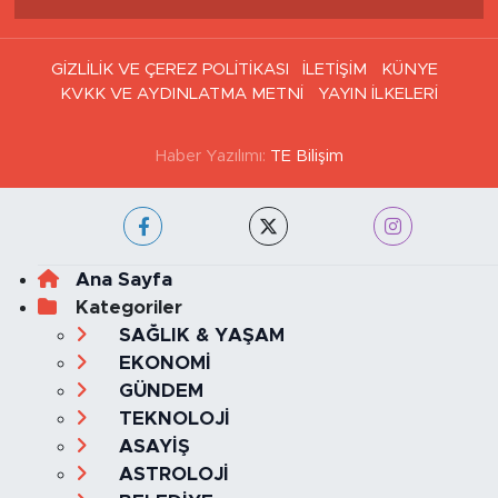
GİZLİLİK VE ÇEREZ POLİTİKASI
İLETİŞİM
KÜNYE
KVKK VE AYDINLATMA METNİ
YAYIN İLKELERİ
Haber Yazılımı:
TE Bilişim
Ana Sayfa
Kategoriler
SAĞLIK & YAŞAM
EKONOMİ
GÜNDEM
TEKNOLOJİ
ASAYİŞ
ASTROLOJİ