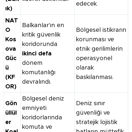
edecek.
ık)
NAT
Balkanlar'ın en
O
Bölgesel istikrarın
kritik güvenlik
Kos
korunması ve
koridorunda
ova
etnik gerilimlerin
ikinci defa
Güc
operasyonel
dönem
ü
olarak
komutanlığı
(KF
baskılanması.
devralındı.
OR)
Bölgesel deniz
Gön
Deniz sınır
emniyeti
üllül
güvenliği ve
koridorlarında
er
stratejik lojistik
komuta ve
Koal
hatların müttefik