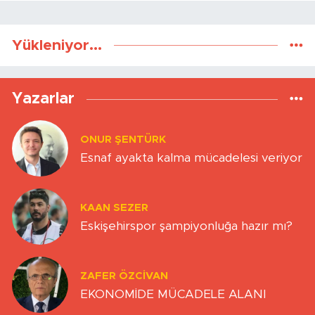
Yükleniyor...
Yazarlar
ONUR ŞENTÜRK
Esnaf ayakta kalma mücadelesi veriyor
KAAN SEZER
Eskişehirspor şampiyonluğa hazır mı?
ZAFER ÖZCIVAN
EKONOMİDE MÜCADELE ALANI