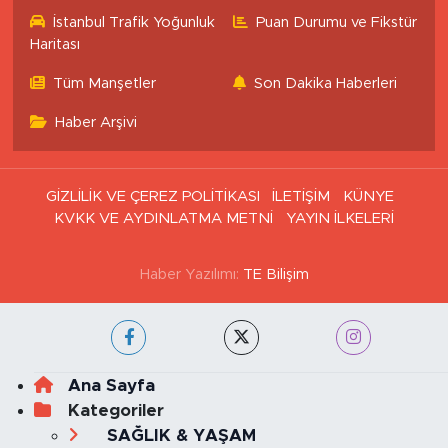
İstanbul Trafik Yoğunluk
Puan Durumu ve Fikstür
Haritası
Tüm Manşetler
Son Dakika Haberleri
Haber Arşivi
GİZLİLİK VE ÇEREZ POLİTİKASI
İLETİŞİM
KÜNYE
KVKK VE AYDINLATMA METNİ
YAYIN İLKELERİ
Haber Yazılımı:
TE Bilişim
Ana Sayfa
Kategoriler
SAĞLIK & YAŞAM