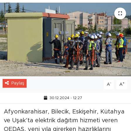
Paylaş
-
+
A
A
30.12.2024 - 12:27
Afyonkarahisar, Bilecik, Eskişehir, Kütahya
ve Uşak’ta elektrik dağıtım hizmeti veren
OEDAŞ, yeni yıla girerken hazırlıklarını