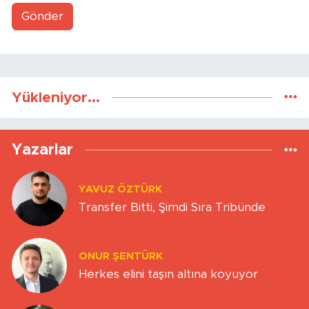
Gönder
Yükleniyor...
Yazarlar
YAVUZ ÖZTÜRK
Transfer Bitti, Şimdi Sıra Tribünde
ONUR ŞENTÜRK
Herkes elini taşın altına koyuyor