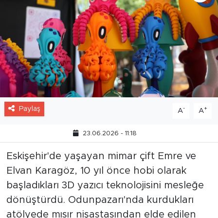
Paylaş
-
+
A
A
23.06.2026 - 11:18
Eskişehir'de yaşayan mimar çift Emre ve
Elvan Karagöz, 10 yıl önce hobi olarak
başladıkları 3D yazıcı teknolojisini mesleğe
dönüştürdü. Odunpazarı'nda kurdukları
atölyede mısır nişastasından elde edilen