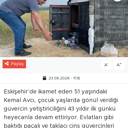
Paylaş
-
+
A
A
23.06.2026 - 11:16
Eskişehir’de ikamet eden 51 yaşındaki
Kemal Avcı, çocuk yaşlarda gönül verdiği
güvercin yetiştiriciliğini 43 yıldır ilk günkü
heyecanla devam ettiriyor. Evlatları gibi
baktığı paçalı ve taklacı cins güvercinleri