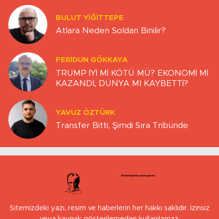
BULUT YİĞİTTEPE
Atlara Neden Soldan Binilir?
FERIDUN GÖKKAYA
TRUMP İYİ Mİ KÖTÜ MÜ? EKONOMİ Mİ
KAZANDI, DÜNYA MI KAYBETTİ?
YAVUZ ÖZTÜRK
Transfer Bitti, Şimdi Sıra Tribünde
Sitemizdeki yazı, resim ve haberlerin her hakkı saklıdır. İzinsiz
veya kaynak gösterilemeden kullanılamaz.