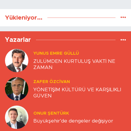
Yükleniyor...
Yazarlar
YUNUS EMRE GÜLLÜ
ZULÜMDEN KURTULUŞ VAKTİ NE
ZAMAN
ZAFER ÖZCIVAN
YÖNETİŞİM KÜLTÜRÜ VE KARŞILIKLI
GÜVEN
ONUR ŞENTÜRK
Büyükşehir’de dengeler değişiyor