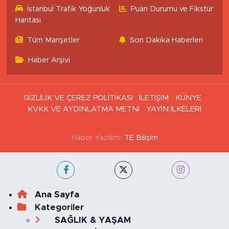
İstanbul Trafik Yoğunluk
Puan Durumu ve Fikstür
Haritası
Tüm Manşetler
Son Dakika Haberleri
Haber Arşivi
GİZLİLİK VE ÇEREZ POLİTİKASI
İLETİŞİM
KÜNYE
KVKK VE AYDINLATMA METNİ
YAYIN İLKELERİ
Haber Yazılımı:
TE Bilişim
Ana Sayfa
Kategoriler
SAĞLIK & YAŞAM