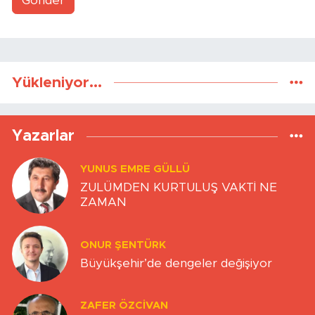
Gönder
Yükleniyor...
Yazarlar
YUNUS EMRE GÜLLÜ
ZULÜMDEN KURTULUŞ VAKTİ NE
ZAMAN
ONUR ŞENTÜRK
Büyükşehir’de dengeler değişiyor
ZAFER ÖZCIVAN