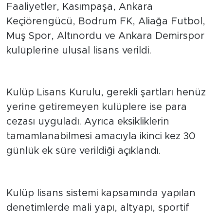
tamamladığı tespit edilen Amed Sportif
Faaliyetler, Kasımpaşa, Ankara
Keçiörengücü, Bodrum FK, Aliağa Futbol,
Muş Spor, Altınordu ve Ankara Demirspor
kulüplerine ulusal lisans verildi.
Eksik kulüplere ek süre tanındı
Kulüp Lisans Kurulu, gerekli şartları henüz
yerine getiremeyen kulüplere ise para
cezası uyguladı. Ayrıca eksikliklerin
tamamlanabilmesi amacıyla ikinci kez 30
günlük ek süre verildiği açıklandı.
TFF’den lisans vurgusu
Kulüp lisans sistemi kapsamında yapılan