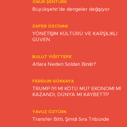
ONUR ŞENTÜRK
Büyükşehir’de dengeler değişiyor
ZAFER ÖZCIVAN
YÖNETİŞİM KÜLTÜRÜ VE KARŞILIKLI
GÜVEN
BULUT YİĞİTTEPE
Atlara Neden Soldan Binilir?
FERIDUN GÖKKAYA
TRUMP İYİ Mİ KÖTÜ MÜ? EKONOMİ Mİ
KAZANDI, DÜNYA MI KAYBETTİ?
YAVUZ ÖZTÜRK
Transfer Bitti, Şimdi Sıra Tribünde