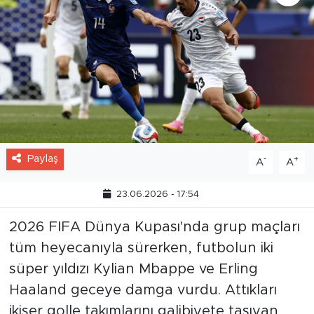
Paylaş
-
+
A
A
23.06.2026 - 17:54
2026 FIFA Dünya Kupası'nda grup maçları
tüm heyecanıyla sürerken, futbolun iki
süper yıldızı Kylian Mbappe ve Erling
Haaland geceye damga vurdu. Attıkları