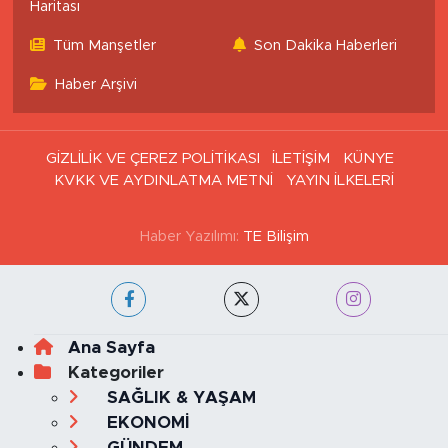
İstanbul Trafik Yoğunluk
Puan Durumu ve Fikstür
Haritası
Tüm Manşetler
Son Dakika Haberleri
Haber Arşivi
GİZLİLİK VE ÇEREZ POLİTİKASI
İLETİŞİM
KÜNYE
KVKK VE AYDINLATMA METNİ
YAYIN İLKELERİ
Haber Yazılımı:
TE Bilişim
Ana Sayfa
Kategoriler
SAĞLIK & YAŞAM