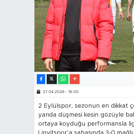
27.04.2026 - 16:00
2 Eylülspor, sezonun en dikkat çek
yarıda düşmesi kesin gözüyle bakıl
ortaya koyduğu performansla lig
Linyitspor’a sahasında 3-0 mağl