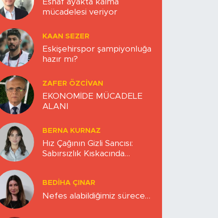
Esnaf ayakta kalma
mücadelesi veriyor
KAAN SEZER
Eskişehirspor şampiyonluğa
hazır mı?
ZAFER ÖZCIVAN
EKONOMİDE MÜCADELE
ALANI
BERNA KURNAZ
Hız Çağının Gizli Sancısı:
Sabırsızlık Kıskacında
Zihinlerimiz
BEDIHA ÇINAR
Nefes alabildiğimiz sürece…