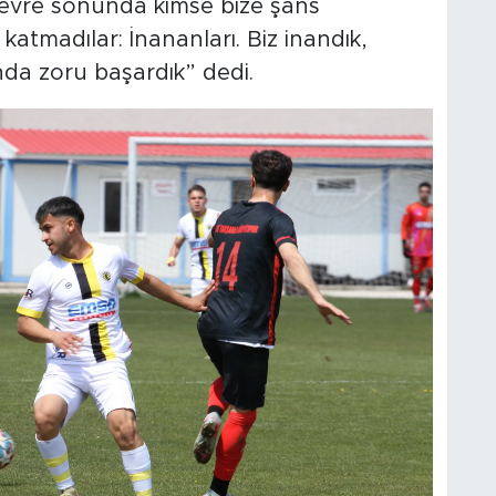
 devre sonunda kimse bize şans
atmadılar: İnananları. Biz inandık,
nda zoru başardık” dedi.