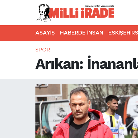
ASAYİŞ
HABERDE İNSAN
ESKİŞEHİR
SPOR
Arıkan: İnananl