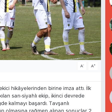
-
+
A
A
ici hikâyelerinden birine imza attı. İlk
an sarı-siyahlı ekip, ikinci devrede
de kalmayı başardı. Tavşanlı
up olmasına rağmen alınan sonuçlar 2