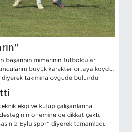
rın”
en başarının mimarının futbolcular
uncularım büyük karakter ortaya koydu.
” diyerek takımına övgüde bulundu.
ti
knik ekip ve kulüp çalışanlarına
desteğinin önemine de dikkat çekti.
Yaşasın 2 Eylülspor” diyerek tamamladı.