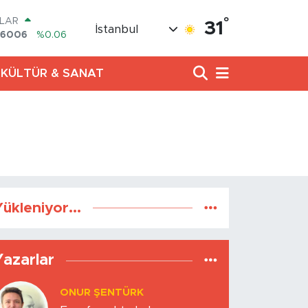
°
LAR
31
İstanbul
,6006
%0.06
RO
,0250
%0.02
KÜLTÜR & SANAT
ERLİN
,2398
%0.2
AM ALTIN
13.94
%0.32
ST100
.768
%48
TCOIN
.602,05
%0.69
ükleniyor...
Yazarlar
ONUR ŞENTÜRK