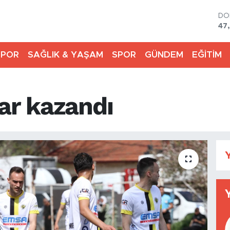
DO
47
EU
55
SPOR
SAĞLIK & YAŞAM
SPOR
GÜNDEM
EĞİTİM
ST
64
GR
65
ar kazandı
Bİ
13
BI
64
Y