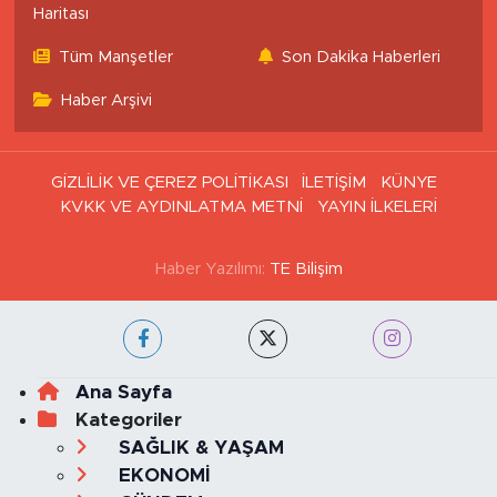
Haritası
Tüm Manşetler
Son Dakika Haberleri
Haber Arşivi
GİZLİLİK VE ÇEREZ POLİTİKASI
İLETİŞİM
KÜNYE
KVKK VE AYDINLATMA METNİ
YAYIN İLKELERİ
Haber Yazılımı:
TE Bilişim
Ana Sayfa
Kategoriler
SAĞLIK & YAŞAM
EKONOMİ