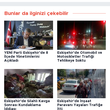
Bunlar da ilginizi çekebilir
YENİ Parti Eskişehir’de 8
Eskişehir’de Otomobil ve
İlçede Yönetimlerini
Motosikletler Trafiği
Açıkladı
Tehlikeye Soktu
Eskişehir’de Silahlı Kavga
Eskişehir’de İnşaat
Sonrası Kundaklama
Paravanı Yayaları Trafiğe
İddiası
İtti