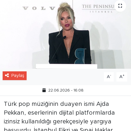
Paylaş
-
+
A
A
22.06.2026 - 16:08
Türk pop müziğinin duayen ismi Ajda
Pekkan, eserlerinin dijital platformlarda
izinsiz kullanıldığı gerekçesiyle yargıya
başvurdu. İstanbul Fikri ve Sınai Haklar