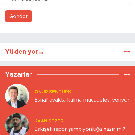
Gönder
Yükleniyor...
Yazarlar
ONUR ŞENTÜRK
Esnaf ayakta kalma mücadelesi veriyor
KAAN SEZER
Eskişehirspor şampiyonluğa hazır mı?