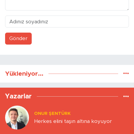
Gönder
Yükleniyor...
Yazarlar
ONUR ŞENTÜRK
Herkes elini taşın altına koyuyor