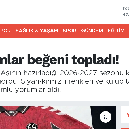
D
47
E
55
SPOR
SAĞLIK & YAŞAM
SPOR
GÜNDEM
EĞİTİM
ST
64
GR
65
lar beğeni topladı!
Bİ
13
BI
n Aşır’ın hazırladığı 2026-2027 sezonu 
64
dü. Siyah-kırmızılı renkleri ve kulüp t
umlu yorumlar aldı.
Y