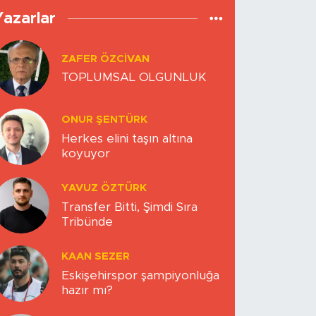
Yazarlar
ZAFER ÖZCIVAN
TOPLUMSAL OLGUNLUK
ONUR ŞENTÜRK
Herkes elini taşın altına
koyuyor
YAVUZ ÖZTÜRK
Transfer Bitti, Şimdi Sıra
Tribünde
KAAN SEZER
Eskişehirspor şampiyonluğa
hazır mı?