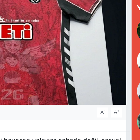
-
+
A
A