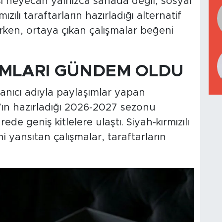
i heyecan yalnızca sahada değil, sosyal
ılı taraftarların hazırladığı alternatif
rken, ortaya çıkan çalışmalar beğeni
IMLARI GÜNDEM OLDU
anıcı adıyla paylaşımlar yapan
r’ın hazırladığı 2026-2027 sezonu
de geniş kitlelere ulaştı. Siyah-kırmızılı
ni yansıtan çalışmalar, taraftarların