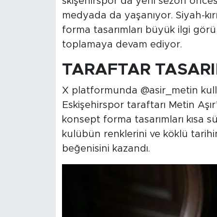
skişehirspor’da yeni sezon önces
medyada da yaşanıyor. Siyah-kırmız
forma tasarımları büyük ilgi görü
toplamaya devam ediyor.
TARAFTAR TASAR
X platformunda @asir_metin kull
Eskişehirspor taraftarı Metin Aşı
konsept forma tasarımları kısa süre
kulübün renklerini ve köklü tarihi
beğenisini kazandı.