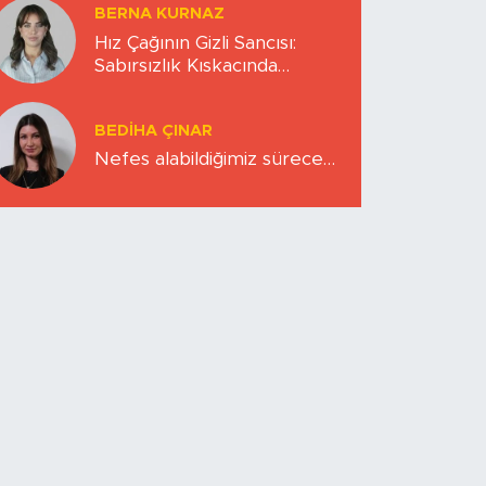
BERNA KURNAZ
Hız Çağının Gizli Sancısı:
Sabırsızlık Kıskacında
Zihinlerimiz
BEDIHA ÇINAR
Nefes alabildiğimiz sürece…