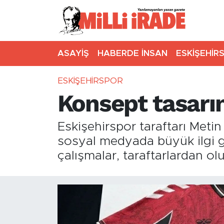
ASAYİŞ
HABERDE İNSAN
ESKİŞEHİR
ESKİŞEHİRSPOR
Konsept tasarım
Eskişehirspor taraftarı Meti
sosyal medyada büyük ilgi gör
çalışmalar, taraftarlardan ol