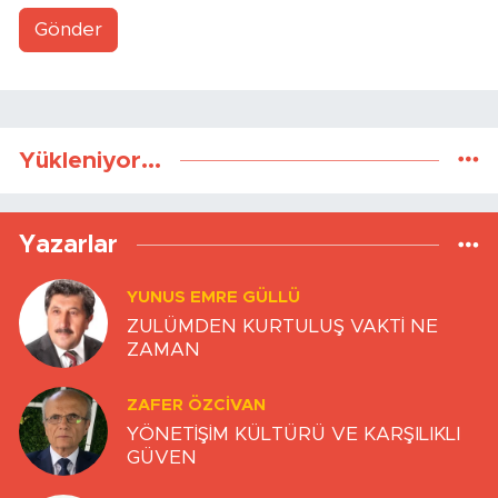
Gönder
Yükleniyor...
Yazarlar
YUNUS EMRE GÜLLÜ
ZULÜMDEN KURTULUŞ VAKTİ NE
ZAMAN
ZAFER ÖZCIVAN
YÖNETİŞİM KÜLTÜRÜ VE KARŞILIKLI
GÜVEN