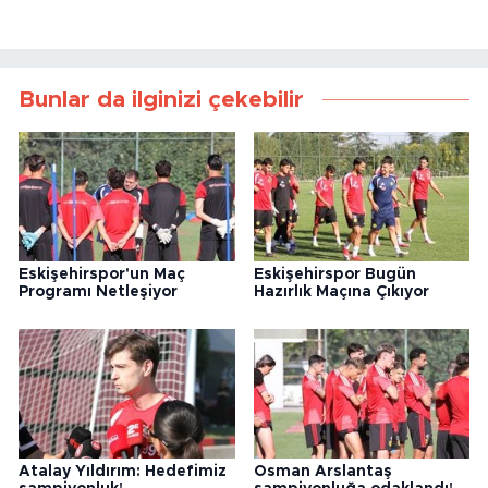
Bunlar da ilginizi çekebilir
Eskişehirspor'un Maç
Eskişehirspor Bugün
Programı Netleşiyor
Hazırlık Maçına Çıkıyor
Atalay Yıldırım: Hedefimiz
Osman Arslantaş