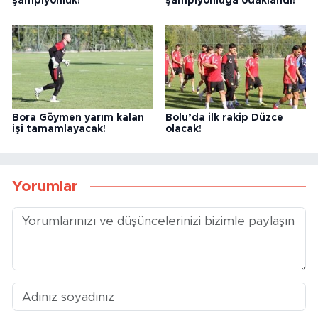
şampiyonluk!
şampiyonluğa odaklandı!
Bora Göymen yarım kalan
Bolu’da ilk rakip Düzce
işi tamamlayacak!
olacak!
Yorumlar