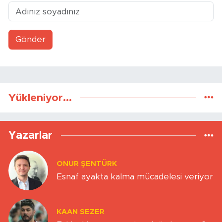
Gönder
Yükleniyor...
Yazarlar
ONUR ŞENTÜRK
Esnaf ayakta kalma mücadelesi veriyor
KAAN SEZER