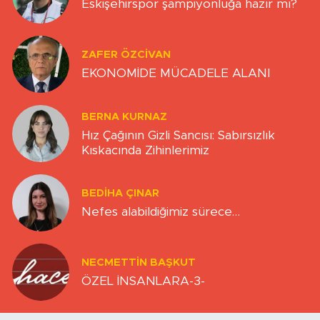
Eskişehirspor şampiyonluğa hazır mı?
ZAFER ÖZCIVAN
EKONOMİDE MÜCADELE ALANI
BERNA KURNAZ
Hız Çağının Gizli Sancısı: Sabırsızlık
Kıskacında Zihinlerimiz
BEDIHA ÇINAR
Nefes alabildiğimiz sürece…
NECMETTIN BAŞKUT
ÖZEL İNSANLARA-3-