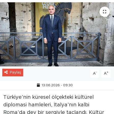
Paylaş
-
+
A
A
13.06.2026 - 09:30
Türkiye’nin küresel ölçekteki kültürel
diplomasi hamleleri, İtalya’nın kalbi
Roma’da dev bir sergiyle taçlandı. Kültür