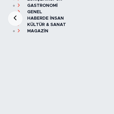
GASTRONOMİ
GENEL
HABERDE İNSAN
KÜLTÜR & SANAT
MAGAZİN
MANŞET
OLAY
SPOR
TÜRKİYE
Foto Galeri
Video
Yazarlar
Röportaj
Biyografi
Anketler
Künye
İletişim
Servisler