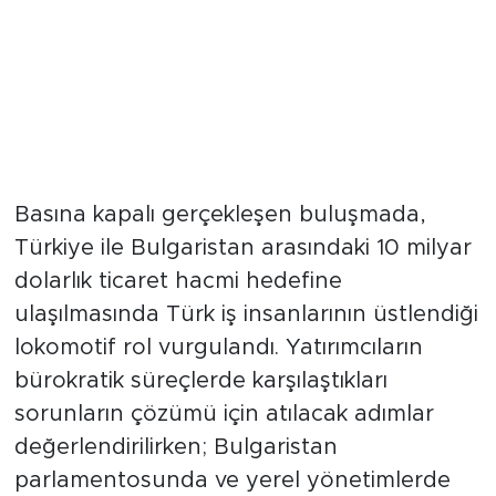
Ticari yatırımlar ve siyasi
temsiliyet ele alındı
Basına kapalı gerçekleşen buluşmada,
Türkiye ile Bulgaristan arasındaki 10 milyar
dolarlık ticaret hacmi hedefine
ulaşılmasında Türk iş insanlarının üstlendiği
lokomotif rol vurgulandı. Yatırımcıların
bürokratik süreçlerde karşılaştıkları
sorunların çözümü için atılacak adımlar
değerlendirilirken; Bulgaristan
parlamentosunda ve yerel yönetimlerde
görev yapan soydaş siyasetçilerle de
ülkedeki Türk azınlığın kültürel, sosyal ve