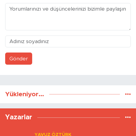
Gönder
Yükleniyor...
Yazarlar
YAVUZ ÖZTÜRK
Transfer Bitti, Şimdi Sıra Tribünde