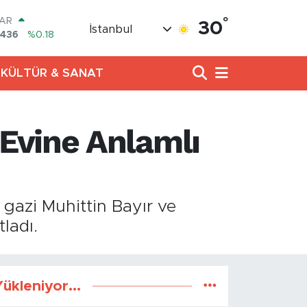
°
LAR
30
İstanbul
7436
%0.18
RO
2510
%0.32
KÜLTÜR & SANAT
RLİN
811
%0.38
M ALTIN
0.55
%0.03
Evine Anlamlı
T100
79
%-14
COIN
944,08
%-0.18
 gazi Muhittin Bayır ve
ladı.
ükleniyor...