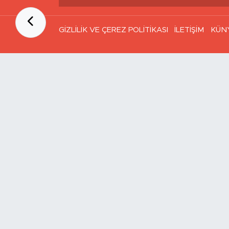
GİZLİLİK VE ÇEREZ POLİTİKASI
İLETİŞİM
KÜN
Ana Sayfa
Kategoriler
SAĞLIK & YAŞAM
EKONOMİ
GÜNDEM
TEKNOLOJİ
ASAYİŞ
ASTROLOJİ
BELEDİYE
BİLİM
ÇEVRE