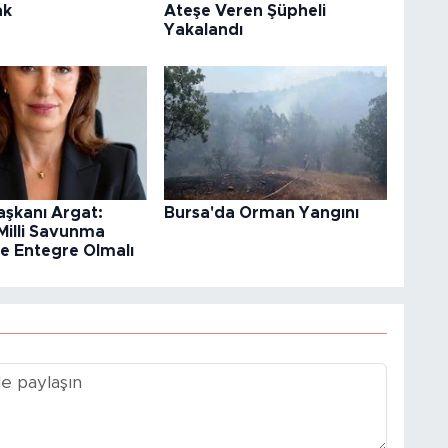
ak
Ateşe Veren Şüpheli
Yakalandı
şkanı Argat:
Bursa'da Orman Yangını
Milli Savunma
e Entegre Olmalı