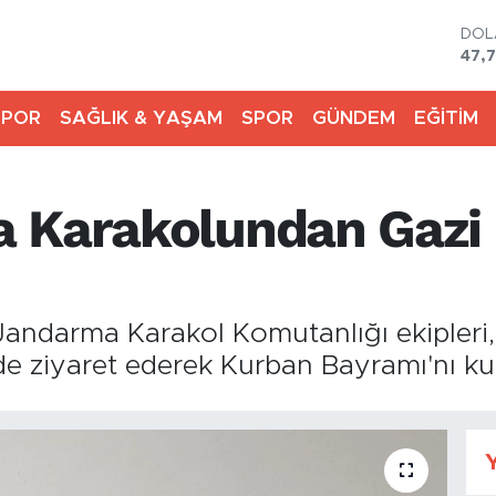
DO
47,
EU
55,
SPOR
SAĞLIK & YAŞAM
SPOR
GÜNDEM
EĞİTİM
STE
64,4
GRA
666
 Karakolundan Gazi 
BİS
13.7
BIT
64.
 Jandarma Karakol Komutanlığı ekipleri,
de ziyaret ederek Kurban Bayramı'nı kut
Y