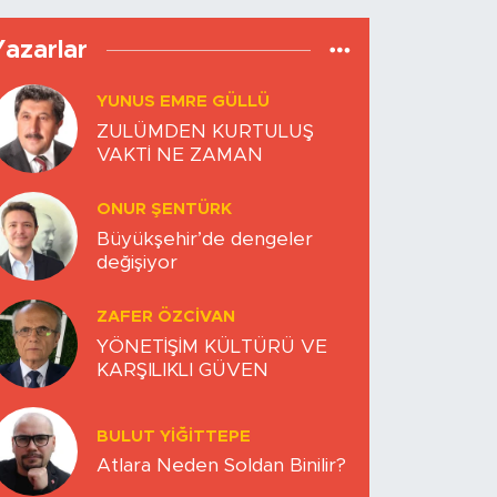
Yazarlar
YUNUS EMRE GÜLLÜ
ZULÜMDEN KURTULUŞ
VAKTİ NE ZAMAN
ONUR ŞENTÜRK
Büyükşehir’de dengeler
değişiyor
ZAFER ÖZCIVAN
YÖNETİŞİM KÜLTÜRÜ VE
KARŞILIKLI GÜVEN
BULUT YİĞİTTEPE
Atlara Neden Soldan Binilir?