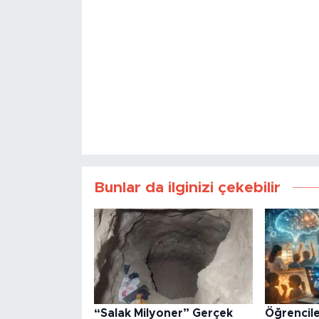
Bunlar da ilginizi çekebilir
“Salak Milyoner” Gerçek
Öğrencile