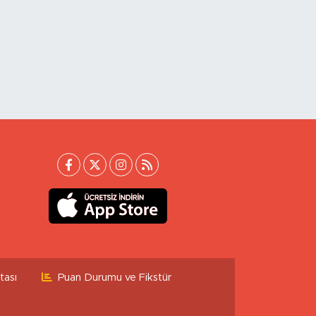
tası
Puan Durumu ve Fikstür