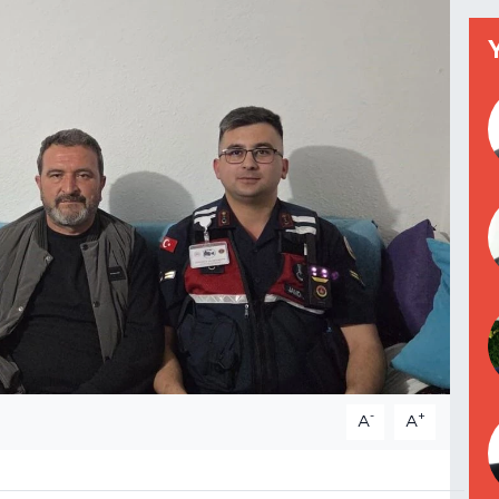
-
+
A
A