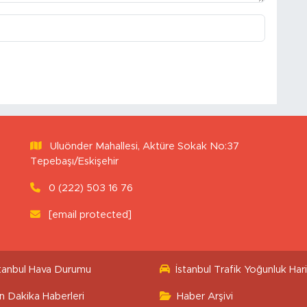
Uluönder Mahallesi, Aktüre Sokak No:37
Tepebaşı/Eskişehir
0 (222) 503 16 76
[email protected]
stanbul Hava Durumu
İstanbul Trafik Yoğunluk Hari
n Dakika Haberleri
Haber Arşivi