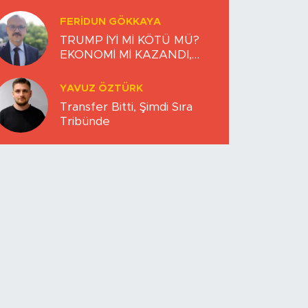
FERIDUN GÖKKAYA
TRUMP İYİ Mİ KÖTÜ MÜ?
EKONOMİ Mİ KAZANDI,
DÜNYA MI KAYBETTİ?
YAVUZ ÖZTÜRK
Transfer Bitti, Şimdi Sıra
Tribünde