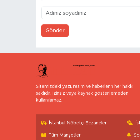
Gönder
Sitemizdeki yazı, resim ve haberlerin her hakkı
saklıdır. İzinsiz veya kaynak gösterilemeden
kullanılamaz.
İstanbul Nöbetçi Eczaneler
İ
Tüm Manşetler
So