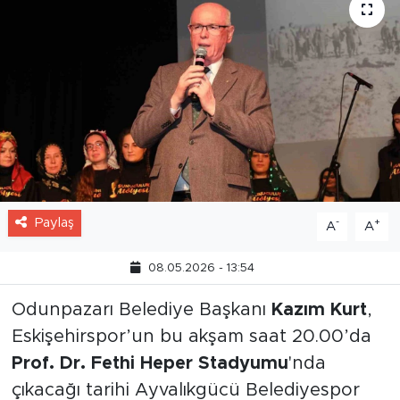
Paylaş
-
+
A
A
08.05.2026 - 13:54
Odunpazarı Belediye Başkanı
Kazım Kurt
,
Eskişehirspor’un bu akşam saat 20.00’da
Prof. Dr. Fethi Heper Stadyumu
'nda
çıkacağı tarihi Ayvalıkgücü Belediyespor