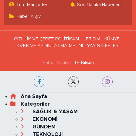
Tüm Manşetler
Son Dakika Haberleri
Haber Arşivi
GİZLİLİK VE ÇEREZ POLİTİKASI
İLETİŞİM
KÜNYE
KVKK VE AYDINLATMA METNİ
YAYIN İLKELERİ
Haber Yazılımı:
TE Bilişim
Ana Sayfa
Kategoriler
SAĞLIK & YAŞAM
EKONOMİ
GÜNDEM