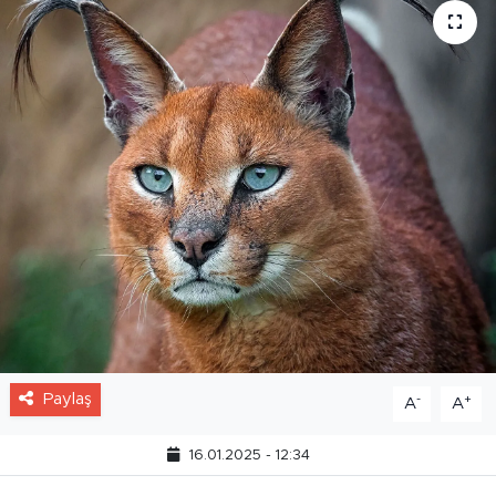
Paylaş
-
+
A
A
16.01.2025 - 12:34