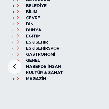
BELEDİYE
BİLİM
ÇEVRE
DİN
DÜNYA
EĞİTİM
ESKİŞEHİR
ESKİŞEHİRSPOR
GASTRONOMİ
GENEL
HABERDE İNSAN
KÜLTÜR & SANAT
MAGAZİN
MANŞET
OLAY
SPOR
TÜRKİYE