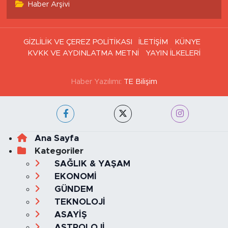
Haber Arşivi
GİZLİLİK VE ÇEREZ POLİTİKASI
İLETİŞİM
KÜNYE
KVKK VE AYDINLATMA METNİ
YAYIN İLKELERİ
Haber Yazılımı:
TE Bilişim
Ana Sayfa
Kategoriler
SAĞLIK & YAŞAM
EKONOMİ
GÜNDEM
TEKNOLOJİ
ASAYİŞ
ASTROLOJİ