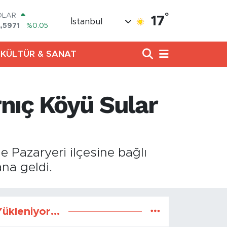
°
OLAR
17
İstanbul
,5971
%0.05
URO
,1336
%0.18
KÜLTÜR & SANAT
ERLİN
,2534
%0.22
RAM ALTIN
27.85
%0.54
rnıç Köyü Sular
ST100
.703
%0
TCOIN
.475,47
%0.66
e Pazaryeri ilçesine bağlı
na geldi.
ükleniyor...