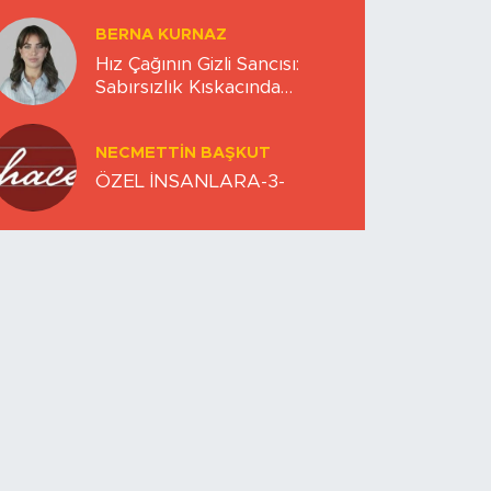
BERNA KURNAZ
Hız Çağının Gizli Sancısı:
Sabırsızlık Kıskacında
Zihinlerimiz
NECMETTIN BAŞKUT
ÖZEL İNSANLARA-3-