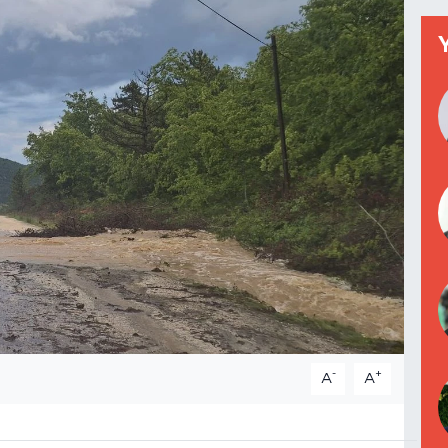
-
+
A
A