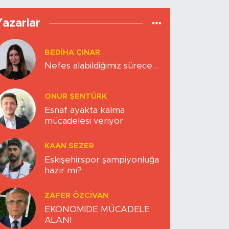
Yazarlar
BEDIHA ÇINAR
Nefes alabildiğimiz sürece…
ONUR ŞENTÜRK
Esnaf ayakta kalma
mücadelesi veriyor
KAAN SEZER
Eskişehirspor şampiyonluğa
hazır mı?
ZAFER ÖZCIVAN
EKONOMİDE MÜCADELE
ALANI