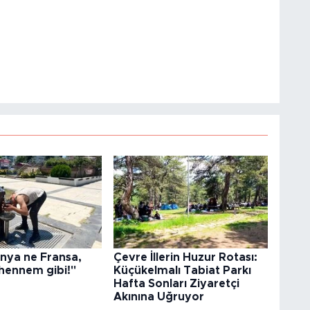
nya ne Fransa,
Çevre İllerin Huzur Rotası:
hennem gibi!"
Küçükelmalı Tabiat Parkı
Hafta Sonları Ziyaretçi
Akınına Uğruyor