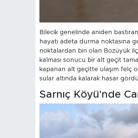
Bilecik genelinde aniden bastıran
hayatı adeta durma noktasına get
noktalardan biri olan Bozüyük ilç
kalması sonucu bir alt geçit tam
kapanan alt geçitte ulaşım felç ol
sular altında kalarak hasar gördü
Sarnıç Köyü'nde Cam