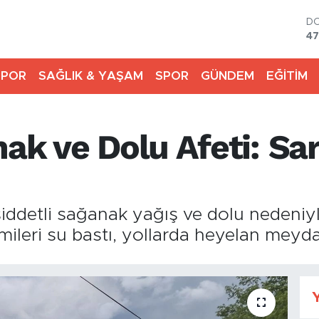
D
47
E
55
SPOR
SAĞLIK & YAŞAM
SPOR
GÜNDEM
EĞİTİM
ST
64
G
65
nak ve Dolu Afeti: Sa
Bİ
13
BI
64
 şiddetli sağanak yağış ve dolu nedeniyl
mileri su bastı, yollarda heyelan meyda
Y