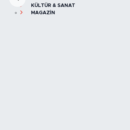
KÜLTÜR & SANAT
MAGAZİN
MANŞET
OLAY
SPOR
TÜRKİYE
Foto Galeri
Video
Yazarlar
Röportaj
Biyografi
Anketler
Künye
İletişim
Servisler
İstanbul Nöbetçi Eczaneler
İstanbul Hava Durumu
İstanbul Trafik Yoğunluk Haritası