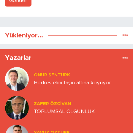
Gönder
Yükleniyor...
Yazarlar
ONUR ŞENTÜRK
Herkes elini taşın altına koyuyor
ZAFER ÖZCIVAN
TOPLUMSAL OLGUNLUK
YAVUZ ÖZTÜRK