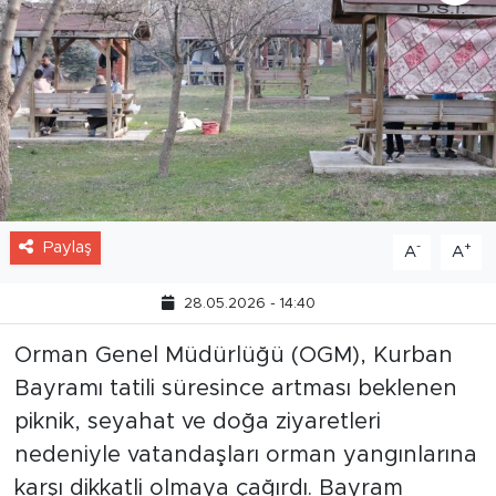
Paylaş
-
+
A
A
28.05.2026 - 14:40
Orman Genel Müdürlüğü (OGM), Kurban
Bayramı tatili süresince artması beklenen
piknik, seyahat ve doğa ziyaretleri
nedeniyle vatandaşları orman yangınlarına
karşı dikkatli olmaya çağırdı. Bayram