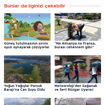
Bunlar da ilginizi çekebilir
Güneş tutulmasının sırrını
"Ne Almanya ne Fransa,
oyun oynayarak çözüyorlar
burası cehennem gibi!"
Yoğun Yağışlar Porsuk
Meteoroloji'den Sağanak
Barajı’na Can Suyu Oldu
ve Sert Rüzgar Uyarısı!