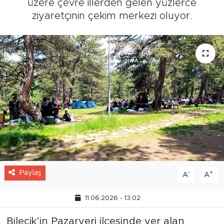
üzere çevre illerden gelen yüzlerce
ziyaretçinin çekim merkezi oluyor.
Paylaş
-
+
A
A
11.06.2026 - 13:02
Bilecik’in Pazaryeri ilçesinde yer alan