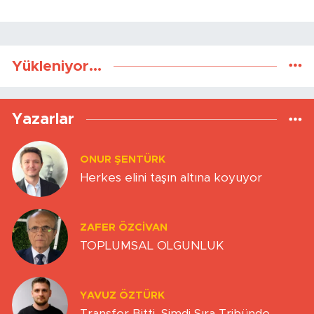
Yükleniyor...
Yazarlar
ONUR ŞENTÜRK
Herkes elini taşın altına koyuyor
ZAFER ÖZCIVAN
TOPLUMSAL OLGUNLUK
YAVUZ ÖZTÜRK
Transfer Bitti, Şimdi Sıra Tribünde