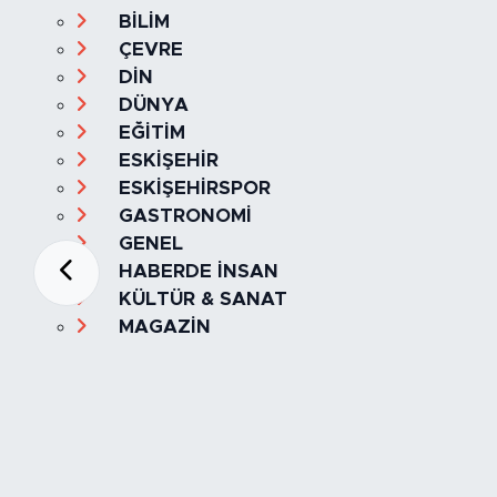
BİLİM
ÇEVRE
DİN
DÜNYA
EĞİTİM
ESKİŞEHİR
ESKİŞEHİRSPOR
GASTRONOMİ
GENEL
HABERDE İNSAN
KÜLTÜR & SANAT
MAGAZİN
MANŞET
OLAY
SPOR
TÜRKİYE
Foto Galeri
Video