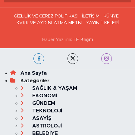
GİZLİLİK VE ÇEREZ POLİTİKASI
İLETİŞİM
KÜNYE
KVKK VE AYDINLATMA METNİ
YAYIN İLKELERİ
Haber Yazılımı:
TE Bilişim
Ana Sayfa
Kategoriler
SAĞLIK & YAŞAM
EKONOMİ
GÜNDEM
TEKNOLOJİ
ASAYİŞ
ASTROLOJİ
BELEDİYE