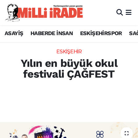
ASAYİŞ
HABERDE İNSAN
ESKİŞEHİRSPOR
SA
ESKİŞEHİR
Yılın en büyük okul
festivali ÇAĞFEST
BBilgesoy Eğitim Kurumları bünyesindeki
Çağfen Koleji, Anaçağ Anaokulu, Ataçağ
Koleji ve Bilimsel Yaklaşım kurumlarının
katılımıyla ÇAĞFEST düzenlenecek.