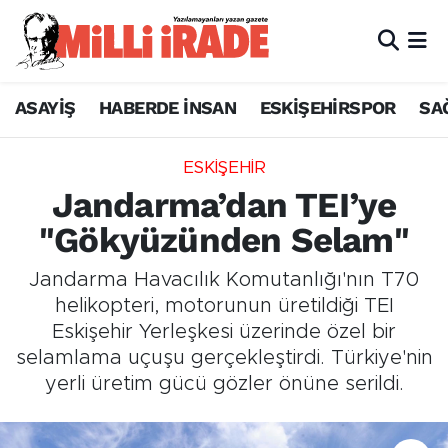
ASAYİŞ
HABERDE İNSAN
ESKİŞEHİRSPOR
SA
ESKİŞEHİR
Jandarma’dan TEI’ye
"Gökyüzünden Selam"
Jandarma Havacılık Komutanlığı'nın T70
helikopteri, motorunun üretildiği TEI
Eskişehir Yerleşkesi üzerinde özel bir
selamlama uçuşu gerçekleştirdi. Türkiye'nin
yerli üretim gücü gözler önüne serildi.