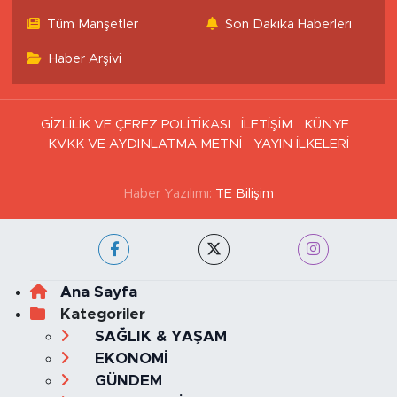
Tüm Manşetler
Son Dakika Haberleri
Haber Arşivi
GİZLİLİK VE ÇEREZ POLİTİKASI
İLETİŞİM
KÜNYE
KVKK VE AYDINLATMA METNİ
YAYIN İLKELERİ
Haber Yazılımı:
TE Bilişim
Ana Sayfa
Kategoriler
SAĞLIK & YAŞAM
EKONOMİ
GÜNDEM