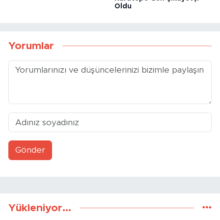
Sigara Fiyatlarına Bir Zam
Cumhurbaşkanı Erdoğan
Daha Geldi
Firari Darbeci Burkay
Karatepe’den Şikâyetçi
Oldu
Yorumlar
Gönder