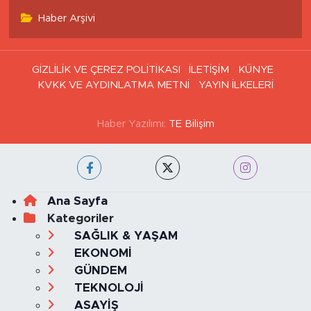
Haritası
Tüm Manşetler
Son Dakika Haberleri
Haber Arşivi
GİZLİLİK VE ÇEREZ POLİTİKASI
İLETİŞİM
KÜNYE
KVKK VE AYDINLATMA METNİ
YAYIN İLKELERİ
Haber Yazılımı:
TE Bilişim
Ana Sayfa
Kategoriler
SAĞLIK & YAŞAM
EKONOMİ