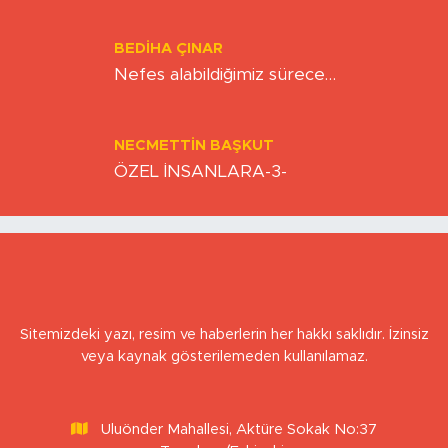
BERNA KURNAZ
Hız Çağının Gizli Sancısı: Sabırsızlık
Kıskacında Zihinlerimiz
BEDIHA ÇINAR
Nefes alabildiğimiz sürece…
NECMETTIN BAŞKUT
ÖZEL İNSANLARA-3-
Sitemizdeki yazı, resim ve haberlerin her hakkı saklıdır. İzinsiz
veya kaynak gösterilemeden kullanılamaz.