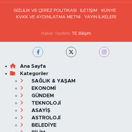
GİZLİLİK VE ÇEREZ POLİTİKASI
İLETİŞİM
KÜNYE
KVKK VE AYDINLATMA METNİ
YAYIN İLKELERİ
Haber Yazılımı:
TE Bilişim
Ana Sayfa
Kategoriler
SAĞLIK & YAŞAM
EKONOMİ
GÜNDEM
TEKNOLOJİ
ASAYİŞ
ASTROLOJİ
BELEDİYE