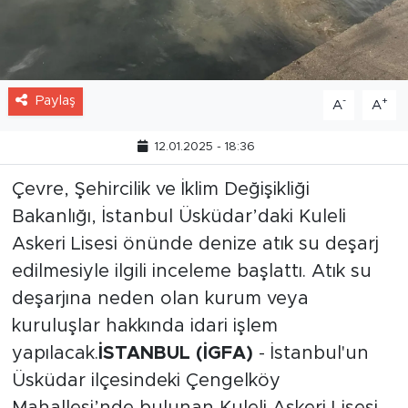
Paylaş
-
+
A
A
12.01.2025 - 18:36
Çevre, Şehircilik ve İklim Değişikliği
Bakanlığı, İstanbul Üsküdar’daki Kuleli
Askeri Lisesi önünde denize atık su deşarj
edilmesiyle ilgili inceleme başlattı. Atık su
deşarjına neden olan kurum veya
kuruluşlar hakkında idari işlem
yapılacak.
İSTANBUL (İGFA)
- İstanbul'un
Üsküdar ilçesindeki Çengelköy