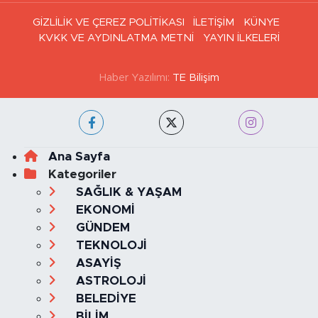
GİZLİLİK VE ÇEREZ POLİTİKASI
İLETİŞİM
KÜNYE
KVKK VE AYDINLATMA METNİ
YAYIN İLKELERİ
Haber Yazılımı:
TE Bilişim
Ana Sayfa
Kategoriler
SAĞLIK & YAŞAM
EKONOMİ
GÜNDEM
TEKNOLOJİ
ASAYİŞ
ASTROLOJİ
BELEDİYE
BİLİM