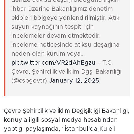
denize atık su deşarjı olduğuna ilişkin
ihbar üzerine Bakanlığımız denetim
ekipleri bölgeye yönlendirilmiştir. Atık
suyun kaynağının tespiti için
incelemeler devam etmektedir.
İnceleme neticesinde atıksu deşarjına
neden olan kurum veya…
pic.twitter.com/VR2dAhEgzu
— T.C.
Çevre, Şehircilik ve İklim Dğş. Bakanlığı
(@csbgovtr)
January 12, 2025
Çevre Şehircilik ve İklim Değişikliği Bakanlığı,
konuyla ilgili sosyal medya hesabından
yaptığı paylaşımda, “İstanbul’da Kuleli