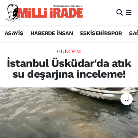
ASAYİŞ
HABERDE İNSAN
ESKİŞEHİRSPOR
SA
GÜNDEM
İstanbul Üsküdar'da atık
su deşarjına inceleme!