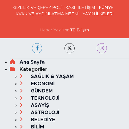
GİZLİLİK VE ÇEREZ POLİTİKASI
İLETİŞİM
KÜNYE
KVKK VE AYDINLATMA METNİ
YAYIN İLKELERİ
Haber Yazılımı:
TE Bilişim
Ana Sayfa
Kategoriler
SAĞLIK & YAŞAM
EKONOMİ
GÜNDEM
TEKNOLOJİ
ASAYİŞ
ASTROLOJİ
BELEDİYE
BİLİM