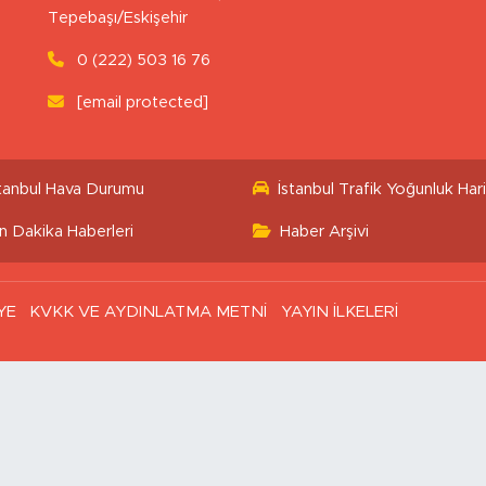
Uluönder Mahallesi, Aktüre Sokak No:37
Tepebaşı/Eskişehir
0 (222) 503 16 76
[email protected]
stanbul Hava Durumu
İstanbul Trafik Yoğunluk Hari
n Dakika Haberleri
Haber Arşivi
YE
KVKK VE AYDINLATMA METNİ
YAYIN İLKELERİ