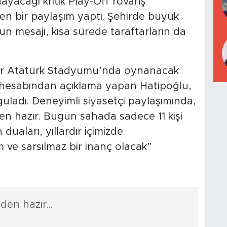
ayacağı kritik Play-Off rövanş
en bir paylaşım yaptı. Şehirde büyük
 mesajı, kısa sürede taraftarların da
ir Atatürk Stadyumu’nda oynanacak
 hesabından açıklama yapan Hatipoğlu,
guladı. Deneyimli siyasetçi paylaşımında,
den hazır. Bugün sahada sadece 11 kişi
uaları, yıllardır içimizde
e sarsılmaz bir inanç olacak”
den hazır...