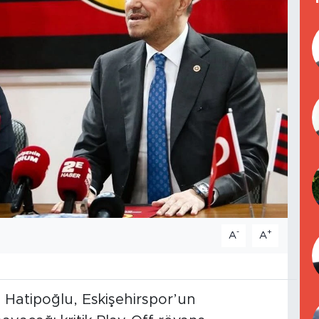
-
+
A
A
bi Hatipoğlu, Eskişehirspor’un