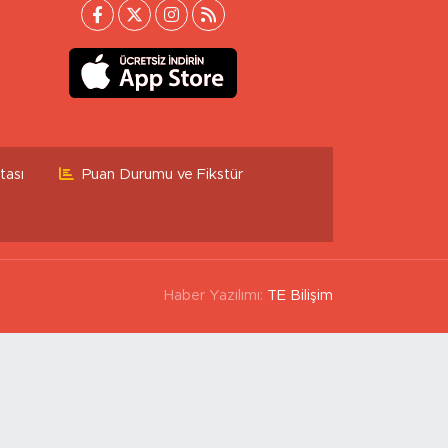
tası
Puan Durumu ve Fikstür
Haber Yazılımı:
TE Bilişim