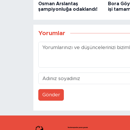
Osman Arslantaş
Bora Göy
şampiyonluğa odaklandı!
işi tama
Yorumlar
Gönder