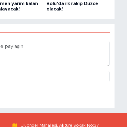
men yarım kalan
Bolu’da ilk rakip Düzce
mlayacak!
olacak!