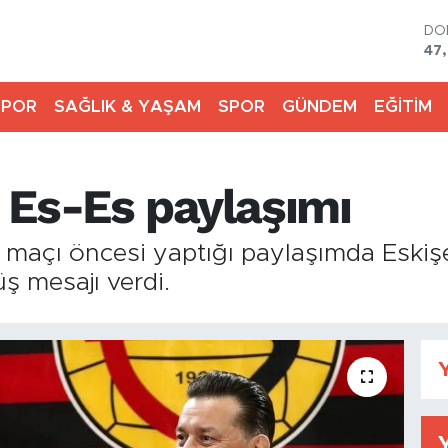
DO
47
EU
55
SPOR
SAĞLIK & YAŞAM
SPOR
GÜNDEM
EĞİTİM
ST
64,
GR
66
 Es-Es paylaşımı
Bİ
13.
BI
maçı öncesi yaptığı paylaşımda Eskişe
64
ş mesajı verdi.
Y