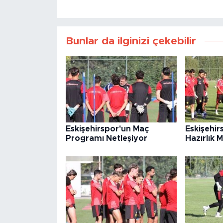
Bunlar da ilginizi çekebilir
Eskişehirspor'un Maç
Eskişehi
Programı Netleşiyor
Hazırlık 