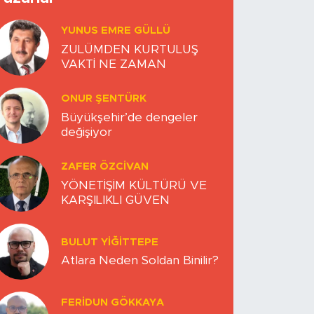
YUNUS EMRE GÜLLÜ
ZULÜMDEN KURTULUŞ
VAKTİ NE ZAMAN
ONUR ŞENTÜRK
Büyükşehir’de dengeler
değişiyor
ZAFER ÖZCIVAN
YÖNETİŞİM KÜLTÜRÜ VE
KARŞILIKLI GÜVEN
BULUT YİĞİTTEPE
Atlara Neden Soldan Binilir?
FERIDUN GÖKKAYA