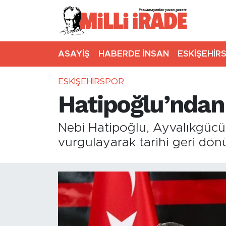
ASAYİŞ
HABERDE İNSAN
ESKİŞEHİR
ESKİŞEHİRSPOR
Hatipoğlu’ndan
Nebi Hatipoğlu, Ayvalıkgücü 
vurgulayarak tarihi geri dönü