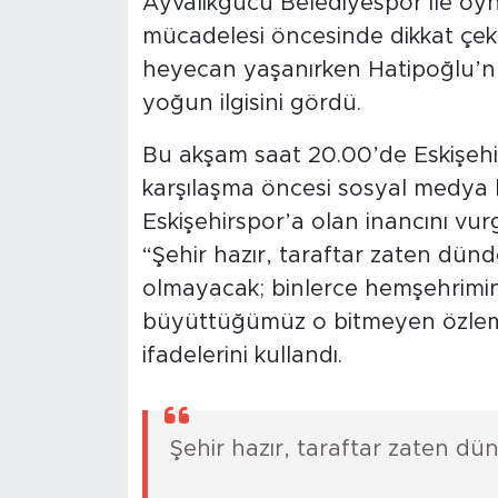
Ayvalıkgücü Belediyespor ile oyn
mücadelesi öncesinde dikkat çek
heyecan yaşanırken Hatipoğlu’nun
yoğun ilgisini gördü.
Bu akşam saat 20.00’de Eskişeh
karşılaşma öncesi sosyal medya
Eskişehirspor’a olan inancını vur
“Şehir hazır, taraftar zaten dün
olmayacak; binlerce hemşehrimin d
büyüttüğümüz o bitmeyen özlem v
ifadelerini kullandı.
Şehir hazır, taraftar zaten dün