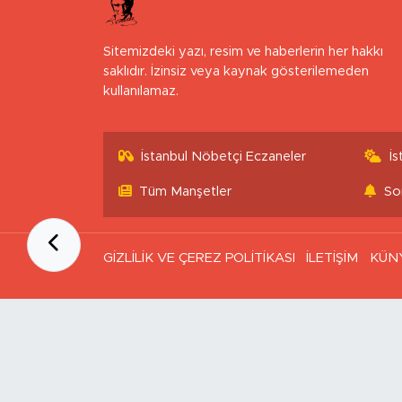
Sitemizdeki yazı, resim ve haberlerin her hakkı
saklıdır. İzinsiz veya kaynak gösterilemeden
kullanılamaz.
İstanbul Nöbetçi Eczaneler
İ
Tüm Manşetler
So
GİZLİLİK VE ÇEREZ POLİTİKASI
İLETİŞİM
KÜN
Ana Sayfa