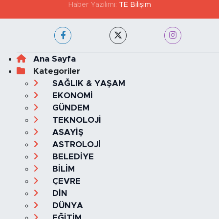
KVKK VE AYDINLATMA METNİ
YAYIN İLKELERİ
Haber Yazılımı:
TE Bilişim
Ana Sayfa
Kategoriler
SAĞLIK & YAŞAM
EKONOMİ
GÜNDEM
TEKNOLOJİ
ASAYİŞ
ASTROLOJİ
BELEDİYE
BİLİM
ÇEVRE